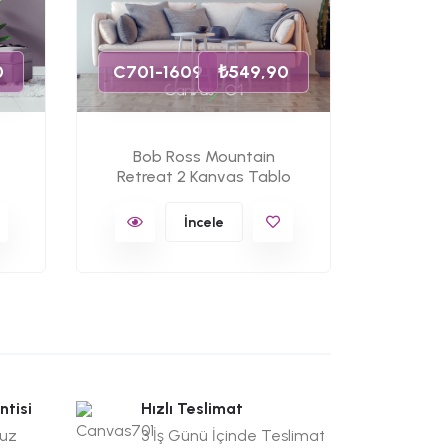
C701-
0
C701-1609
₺549,90
Bob Ross Mountain
Bob 
Retreat 2 Kanvas Tablo
Retre
İncele
ntisi
Hızlı Teslimat
suz
3 İş Günü İçinde Teslimat