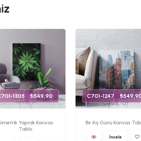
iz
C701-1305
₺549,90
C701-1247
₺549,9
Simetrik Yaprak Kanvas
Bir Kış Günü Kanvas Tab
Tablo
İncele