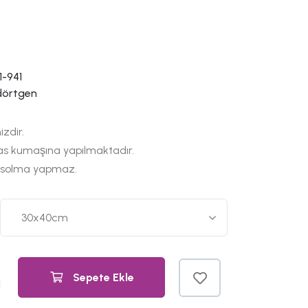
-941
dörtgen
izdir.
as kumaşına yapılmaktadır.
 solma yapmaz.
Sepete Ekle