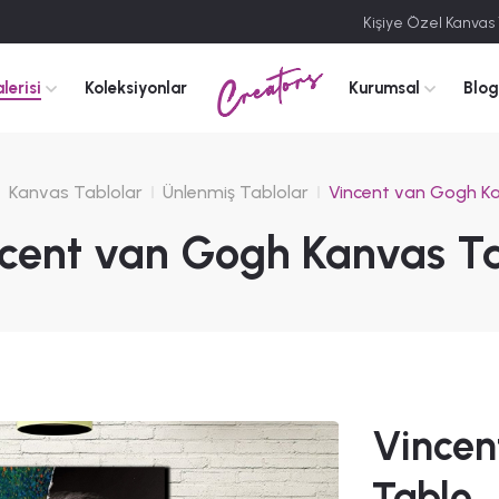
Kişiye Özel Kanvas
Creators
lerisi
Koleksiyonlar
Kurumsal
Blog
Kanvas Tablolar
Ünlenmiş Tablolar
Vincent van Gogh K
cent van Gogh Kanvas T
Vincen
Tablo