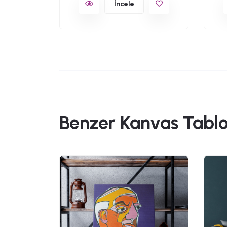
İncele
Benzer Kanvas Tablo
49,90
Johannes