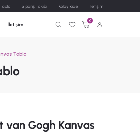
 Tablo
Sipariş Takibi
Kolay İade
İletişim
0
İletişim
anvas Tablo
ablo
t van Gogh Kanvas