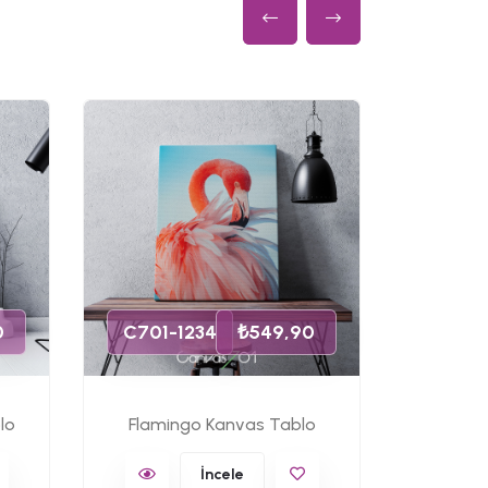
C701-
0
C701-1234
₺549,90
lo
Flamingo Kanvas Tablo
Ünlü 
İncele