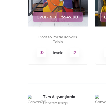
 Tablo
C701-1613
₺549,90
C
Picasso Portre Kanvas
Tablo
İncele
Tüm Alışverişlerde
Ücretsiz Kargo