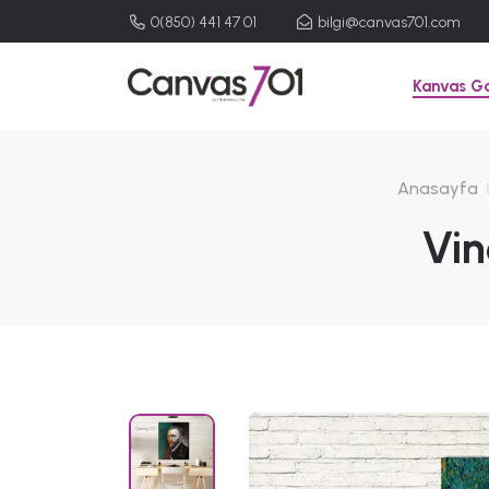
0(850) 441 47 01
bilgi@canvas701.com
Kanvas Ga
Anasayfa
Vin