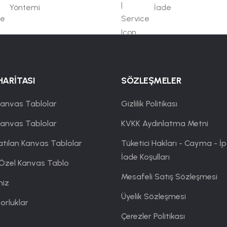
Yöntemi
İade
HARİTASI
SÖZLEŞMELER
anvas Tablolar
Gizlilik Politikası
Kanvas Tablolar
KVKK Aydınlatma Metni
atılan Kanvas Tablolar
Tüketici Hakları - Cayma - İp
İade Koşulları
 Özel Kanvas Tablo
Mesafeli Satış Sözleşmesi
miz
Üyelik Sözleşmesi
orluklar
Çerezler Politikası