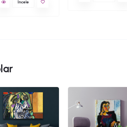
İncele
lar