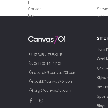
SİTE 
Tüm K
İZMİR / TÜRKİYE
Özel 
0(850) 441 47 01
Çok S
destek@canvas701.com
Kişiye
baski@canvas701.com
Biz Ki
bilgi@canvas701.com
Spons
Blog