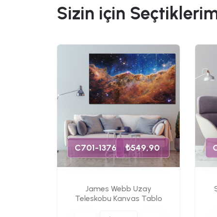
Sizin için Seçtiklerim
49,90
C701-1376
₺549,90
James Webb Uzay
s Tablo
Teleskobu Kanvas Tablo