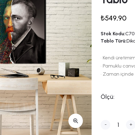
₺549,90
Stok Kodu:
C701
Tablo Türü:
Dik
• Kendi üretimim
• Pamuklu canv
• Zaman içinde
Ölçü:
-
+