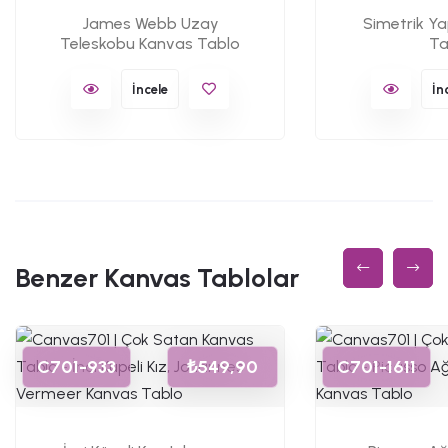
James Webb Uzay
Simetrik Y
Teleskobu Kanvas Tablo
Ta
İncele
İn
Benzer Kanvas Tablolar
C701-933
₺549,90
C701-1611