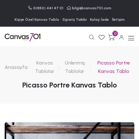
0(850) 441 47 01
bilgi@canvas701.com
Kişiye Özel Kanvas Tablo
Sipariş Takibi
Kolay İade
İletişim
0
Kanvas
Ünlenmiş
Picasso Portre
Anasayfa
Tablolar
Tablolar
Kanvas Tablo
Picasso Portre Kanvas Tablo