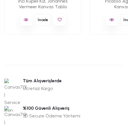
İnci Küpeli Kız, Johannes
Picasso Ağ
Vermeer Kanvas Tablo
Kanva
İncele
İn
Tüm Alışverişlerde
Ücretsiz Kargo
%100 Güvenli Alışveriş
3D Secure Ödeme Yöntemi