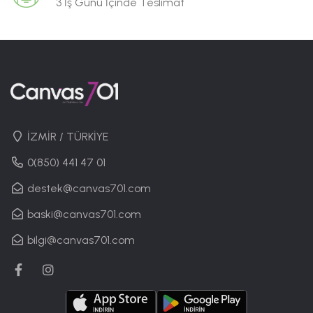
3 İş Günü İçinde Teslimat
İZMİR / TÜRKİYE
0(850) 441 47 01
destek@canvas701.com
baski@canvas701.com
bilgi@canvas701.com