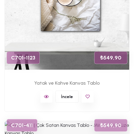
C701-1123
₺549,90
Yatak ve Kahve Kanvas Tablo
İncele
C701-411
₺549,90