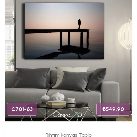
C701-63
₺549,90
Rıhtım Kanvas Tablo