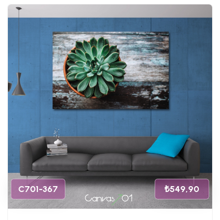
C701-367
₺549,90