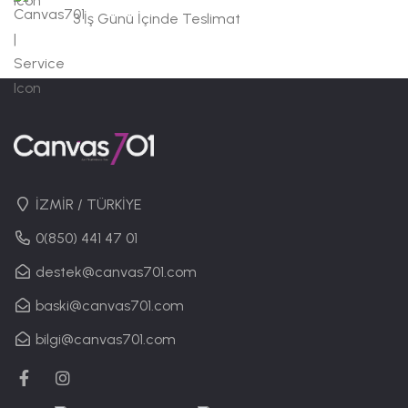
3 İş Günü İçinde Teslimat
İZMİR / TÜRKİYE
0(850) 441 47 01
destek@canvas701.com
baski@canvas701.com
bilgi@canvas701.com