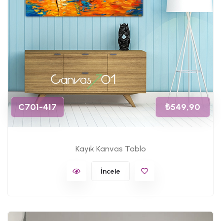
C701-417
₺549,90
Kayık Kanvas Tablo
İncele