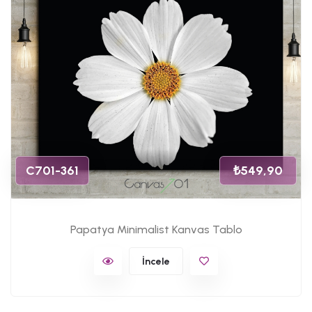
C701-361
₺549,90
Papatya Minimalist Kanvas Tablo
İncele