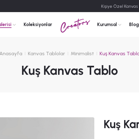
Kişiye Özel Kanvas
Creators
lerisi
Koleksiyonlar
Kurumsal
Blog
Anasayfa
Kanvas Tablolar
Minimalist
Kuş Kanvas Tabl
Kuş Kanvas Tablo
Kuş Ka