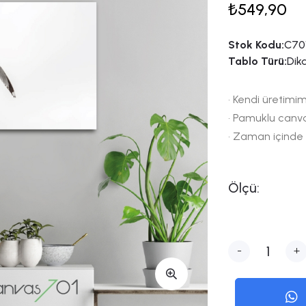
₺549,90
Stok Kodu:
C70
Tablo Türü:
Dik
• Kendi üretimim
• Pamuklu canv
• Zaman içinde
Ölçü:
-
+