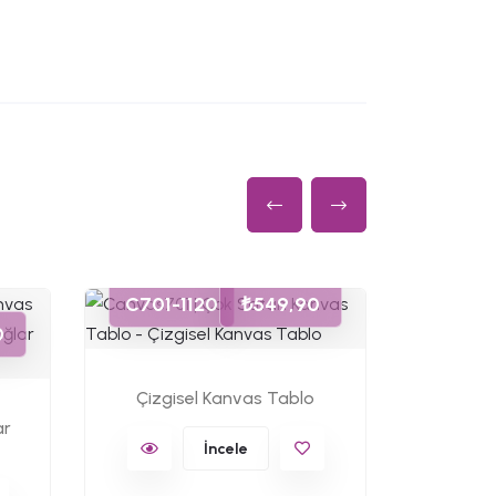
C701-1120
₺549,90
C701-
0
Çizgisel Kanvas Tablo
Tavu
ar
İncele
K