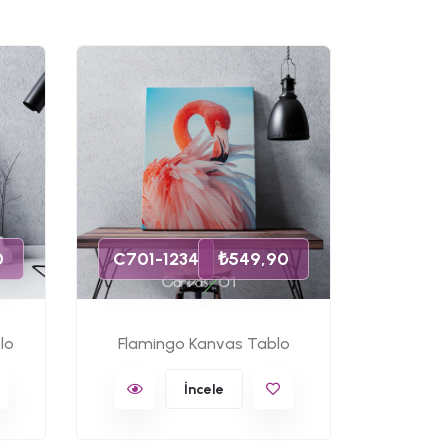
C701-
0
C701-1234
₺549,90
lo
Flamingo Kanvas Tablo
Ünlü 
İncele