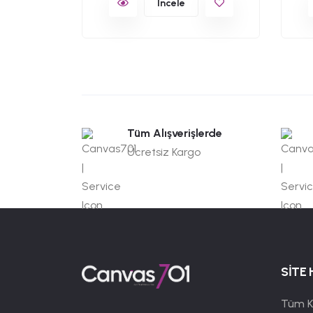
İncele
Tüm Alışverişlerde
Ücretsiz Kargo
SİTE 
Tüm K