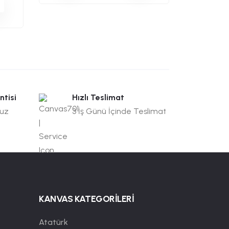
ntisi
Hızlı Teslimat
suz
3 İş Günü İçinde Teslimat
KANVAS KATEGORİLERİ
Atatürk