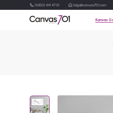
0(850) 441 47 01
bilgi@canvas701.com
Kanvas Ga