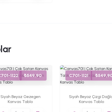
lar
C701-1122
₺549,90
C701-1121
₺549,9
Siyah Beyaz Gezegen
Siyah Beyaz Çizgi Dağl
Kanvas Tablo
Kanvas Tablo