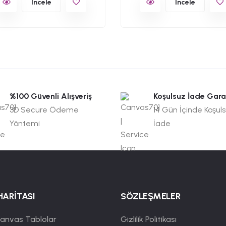
İncele
İncele
%100 Güvenli Alışveriş
Koşulsuz İade Gara
3D Secure Ödeme
14 Gün İçinde Koşul
Yöntemi
İade
HARİTASI
SÖZLEŞMELER
anvas Tablolar
Gizlilik Politikası