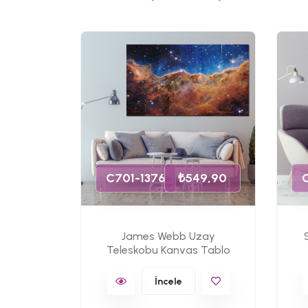
49,90
s Tablo
C701-1376
₺549,90
James Webb Uzay
Teleskobu Kanvas Tablo
İncele