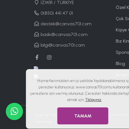
İZMİR / TÜRKİYE
Özel 
0(850) 441 47 01
Çok S
destek@canvas701.com
Kişiye
baski@canvas701.com
Biz Ki
bilgi@canvas701.com
Spons
Blog
İletişi
Hizmetlerimizden en iyi şekilde faydalanabilmeniz iç
çerezler kullanıyoruz. www.canvas701.com’u kullanara
çerezlere izin vermiş olursunuz. Çerezler hakkında detaylı
almak için:
Tıklayınız.
Copyright © 2019 - 2026
Canvas701
| Tüm Hakları Sak
TAMAM
markasıdır.