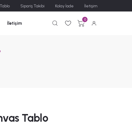
 Tablo
Sipariş Takibi
Kolay İade
İletişim
0
İletişim
o
nvas Tablo