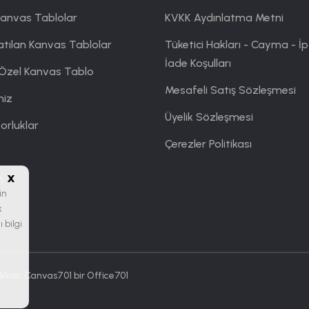
Kanvas Tablolar
KVKK Aydınlatma Metni
atılan Kanvas Tablolar
Tüketici Hakları - Cayma - İp
İade Koşulları
 Özel Kanvas Tablo
Mesafeli Satış Sözleşmesi
miz
Üyelik Sözleşmesi
orluklar
Çerezler Politikası
x
m
in
k
 bilgi
lıdır. Canvas701 bir
Office701