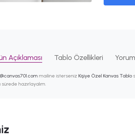
ün Açıklaması
Tablo Özellikleri
Yorum
i@canvas701.com
mailine isterseniz
Kişiye Özel Kanvas Tablo
s
ısa sürede hazırlayalım.
iz