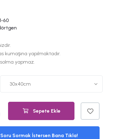
1-60
dörtgen
izdir.
as kumaşına yapılmaktadır.
 solma yapmaz.
Sepete Ekle
Soru Sormak İstersen Bana Tıkla!