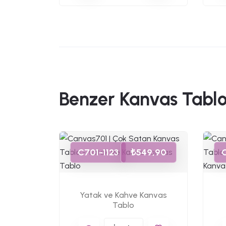
Benzer Kanvas Tablo
49,90
C701-1123
₺549,90
as Tablo
Yatak ve Kahve Kanvas
Tablo