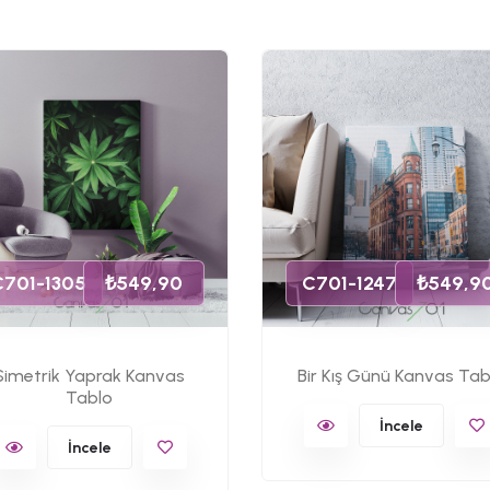
C701-1305
₺549,90
C701-1247
₺549,9
Simetrik Yaprak Kanvas
Bir Kış Günü Kanvas Tab
Tablo
İncele
İncele