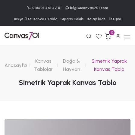
0(850) 441 47 01
bilgi@canvas701.com
Kişiye Özel Kanvas Tablo
Sipariş Takibi
Kolay İade
İletişim
0
Kanvas
Doğa &
Simetrik Yaprak
Anasayfa
Tablolar
Hayvan
Kanvas Tablo
Simetrik Yaprak Kanvas Tablo