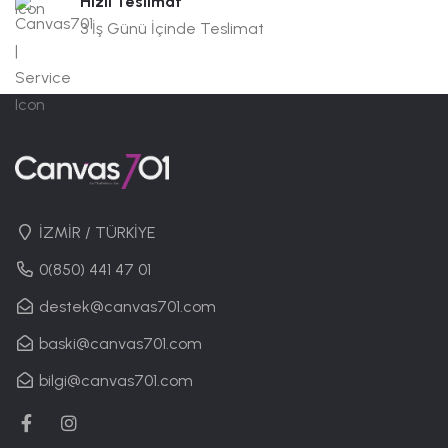
Hızlı Teslimat
3 İş Günü İçinde Teslimat
İZMİR / TÜRKİYE
0(850) 441 47 01
destek@canvas701.com
baski@canvas701.com
bilgi@canvas701.com