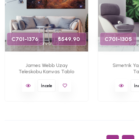
C701-1376
₺549,90
C701-1305
James Webb Uzay
Simetrik Y
Teleskobu Kanvas Tablo
Ta
İncele
İn