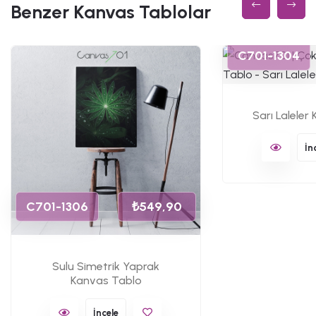
Benzer Kanvas Tablolar
C701-1304
Sarı Laleler
İn
C701-1306
₺549,90
Sulu Simetrik Yaprak
Kanvas Tablo
İncele