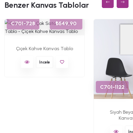
Benzer Kanvas Tablolar
C701-728
₺549,90
Çiçek Kahve Kanvas Tablo
İncele
C701-1122
Siyah Bey
Kanva
İn