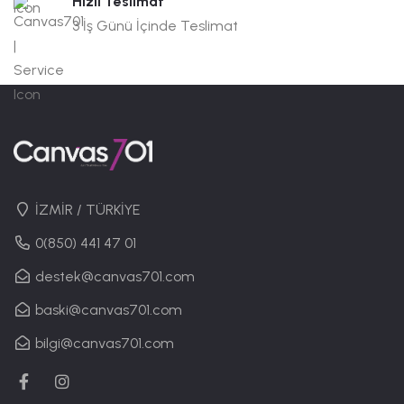
Hızlı Teslimat
3 İş Günü İçinde Teslimat
İZMİR / TÜRKİYE
0(850) 441 47 01
destek@canvas701.com
baski@canvas701.com
bilgi@canvas701.com