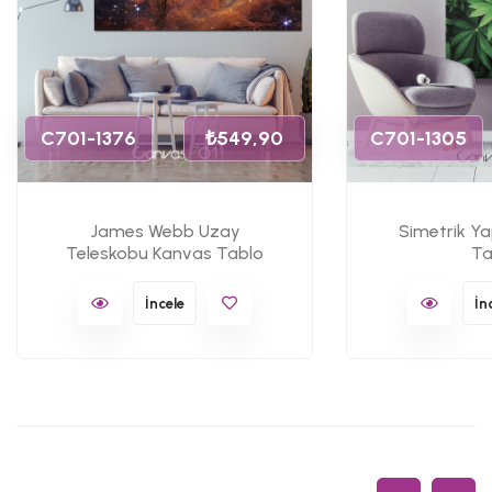
C701-1376
₺549,90
C701-1305
James Webb Uzay
Simetrik Y
Teleskobu Kanvas Tablo
Ta
İncele
İn