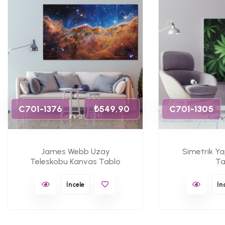
C701-1376
₺549,90
C701-1305
James Webb Uzay
Simetrik Y
Teleskobu Kanvas Tablo
Ta
İncele
İn