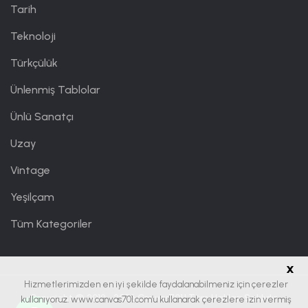
Tarih
Teknoloji
Türkçülük
Ünlenmiş Tablolar
Ünlü Sanatçı
Uzay
Vintage
Yeşilçam
Tüm Kategoriler
x
Hizmetlerimizden en iyi şekilde faydalanabilmeniz için çerezler
Copyright © 2019 - 2026
Canvas701
| Tüm Hakları Saklıdır.
kullanıyoruz. www.canvas701.com’u kullanarak çerezlere izin vermiş