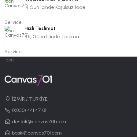
14 Gün İçinde Koşulsuz İade
Hızlı Teslimat
3 İş Günü İçinde Teslimat
İZMİR / TÜRKİYE
0(850) 441 47 01
destek@canvas701.com
baski@canvas701.com