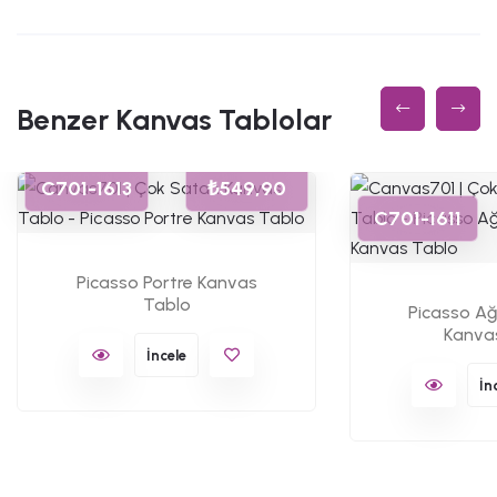
Benzer Kanvas Tablolar
C701-1613
₺549,90
C701-1611
Picasso Portre Kanvas
Tablo
Picasso Ağ
Kanva
İncele
İn