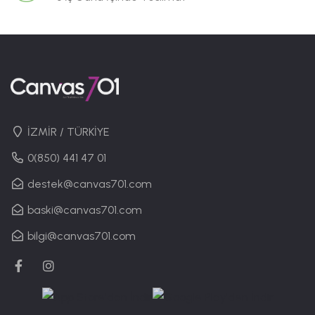
İZMİR / TÜRKİYE
0(850) 441 47 01
destek@canvas701.com
baski@canvas701.com
bilgi@canvas701.com