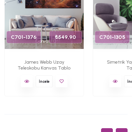
C701-1376
₺549,90
C701-1305
James Webb Uzay
Simetrik Y
Teleskobu Kanvas Tablo
Ta
İncele
İn