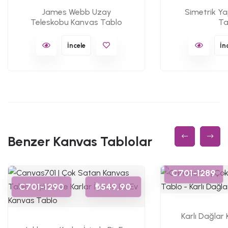
James Webb Uzay
Simetrik Y
Teleskobu Kanvas Tablo
Ta
İncele
İn
Benzer Kanvas Tablolar
C701-1289
C701-1290
₺549,90
Karlı Dağlar