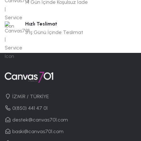
14 Gün İçinde Koşulsuz İade
Hızlı Teslimat
3 İş Günü İçinde Teslimat
İZMİR / TÜRKİYE
0(850) 441 47 01
destek@canvas701.com
baski@canvas701.com