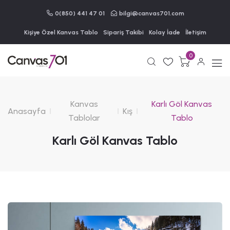
0(850) 441 47 01
bilgi@canvas701.com
Kişiye Özel Kanvas Tablo
Sipariş Takibi
Kolay İade
İletişim
0
Kanvas
Karlı Göl Kanvas
Anasayfa
Kış
Tablolar
Tablo
Karlı Göl Kanvas Tablo