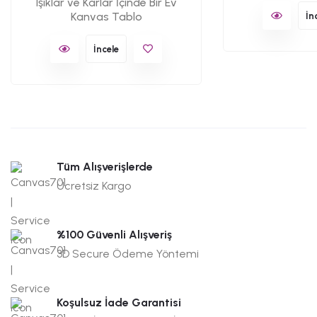
Işıklar ve Karlar İçinde Bir Ev
Kanvas Tablo
İn
İncele
Tüm Alışverişlerde
Ücretsiz Kargo
%100 Güvenli Alışveriş
3D Secure Ödeme Yöntemi
Koşulsuz İade Garantisi