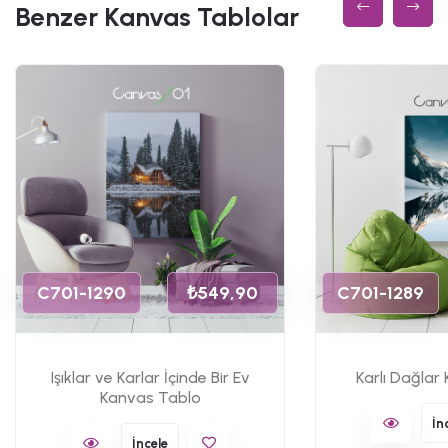
Benzer Kanvas Tablolar
C701-1290
₺549,90
C701-1289
Işıklar ve Karlar İçinde Bir Ev
Karlı Dağlar
Kanvas Tablo
İn
İncele