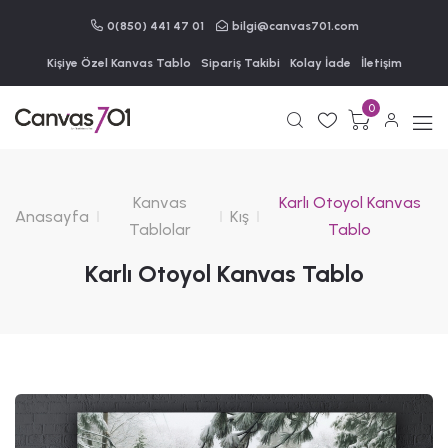
0(850) 441 47 01
bilgi@canvas701.com
Kişiye Özel Kanvas Tablo
Sipariş Takibi
Kolay İade
İletişim
0
Kanvas
Karlı Otoyol Kanvas
Anasayfa
Kış
Tablolar
Tablo
Karlı Otoyol Kanvas Tablo