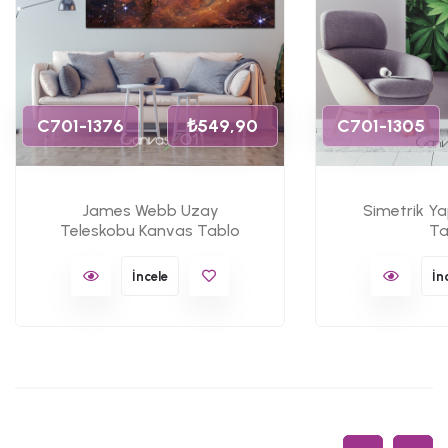
C701-1376
₺549,90
C701-1305
James Webb Uzay
Simetrik Y
Teleskobu Kanvas Tablo
Ta
İncele
İn