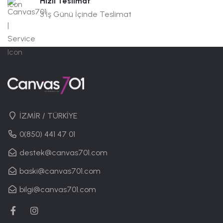
Hızlı Teslimat
3 İş Günü İçinde Teslimat
İZMİR / TÜRKİYE
0(850) 441 47 01
destek@canvas701.com
baski@canvas701.com
bilgi@canvas701.com