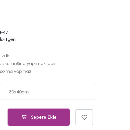
1-47
dörtgen
izdir.
as kumaşına yapılmaktadır.
 solma yapmaz.
Sepete Ekle