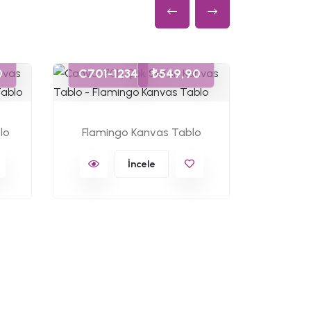
0
C701-1234
₺549,90
C701-
lo
Flamingo Kanvas Tablo
Ünlü 
İncele