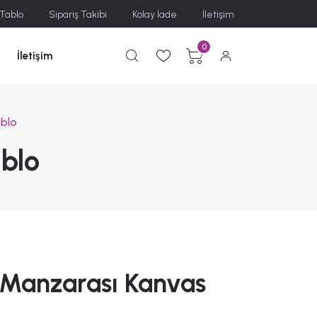
 Tablo
Sipariş Takibi
Kolay İade
İletişim
0
İletişim
ablo
blo
i Manzarası Kanvas