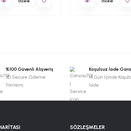
İncele
İncele
%100 Güvenli Alışveriş
Koşulsuz İade Gara
3D Secure Ödeme
14 Gün İçinde Koşul
Yöntemi
İade
HARİTASI
SÖZLEŞMELER