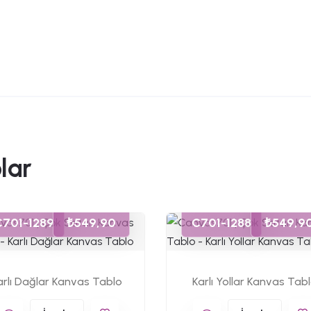
lar
C701-1289
₺549,90
C701-1288
₺549,9
arlı Dağlar Kanvas Tablo
Karlı Yollar Kanvas Tab