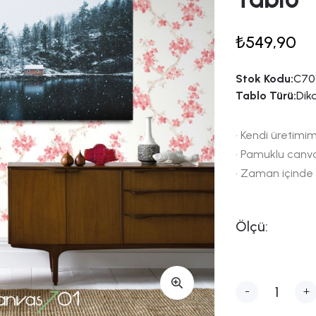
₺549,90
Stok Kodu:
C70
Tablo Türü:
Dik
• Kendi üretimim
• Pamuklu canv
• Zaman içinde
Ölçü:
-
+