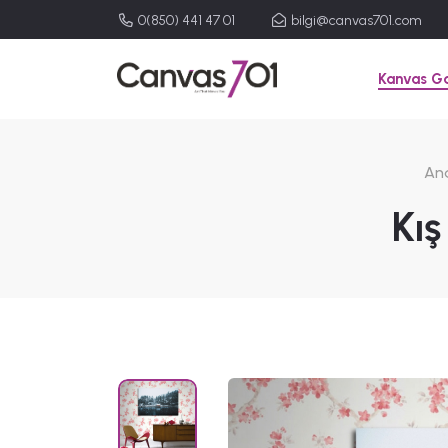
0(850) 441 47 01
bilgi@canvas701.com
Kanvas Ga
An
Kış