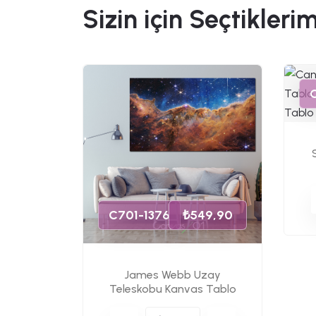
Sizin için Seçtiklerim
49,90
s Tablo
C701-1376
₺549,90
James Webb Uzay
Teleskobu Kanvas Tablo