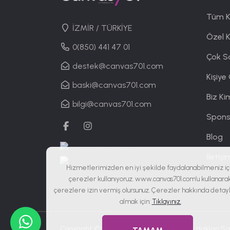
Tüm K
İZMİR / TÜRKİYE
Özel 
0(850) 441 47 01
Çok S
destek@canvas701.com
Kişiye
baski@canvas701.com
Biz Ki
bilgi@canvas701.com
Spons
Blog
İletişi
Hizmetlerimizden en iyi şekilde faydalanabilmeniz iç
çerezler kullanıyoruz. www.canvas701.com’u kullanara
çerezlere izin vermiş olursunuz. Çerezler hakkında detaylı
almak için:
Tıklayınız.
Copyright © 2019 - 2026
Canvas701
| Tüm Hakları Sak