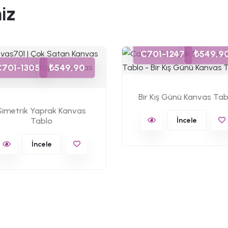
iz
C701-1247
₺549,9
C701-1305
₺549,90
Bir Kış Günü Kanvas Tab
Simetrik Yaprak Kanvas
Tablo
İncele
İncele