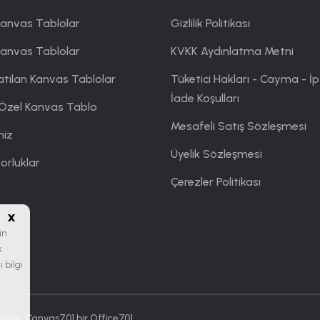
anvas Tablolar
Gizlilik Politikası
Kanvas Tablolar
KVKK Aydınlatma Metni
atılan Kanvas Tablolar
Tüketici Hakları - Cayma - İp
İade Koşulları
 Özel Kanvas Tablo
Mesafeli Satış Sözleşmesi
miz
Üyelik Sözleşmesi
orluklar
Çerezler Politikası
x
m
in
k
 bilgi
lıdır. Canvas701 bir
Office701