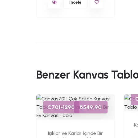
İncele
Benzer Kanvas Tablo
49,90
C701-1290
₺549,90
s Tablo
K
Işıklar ve Karlar İçinde Bir