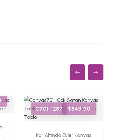
C701-
0
C701-1287
₺549,90
Karlı 
lo
Kar Altında Evler Kanvas