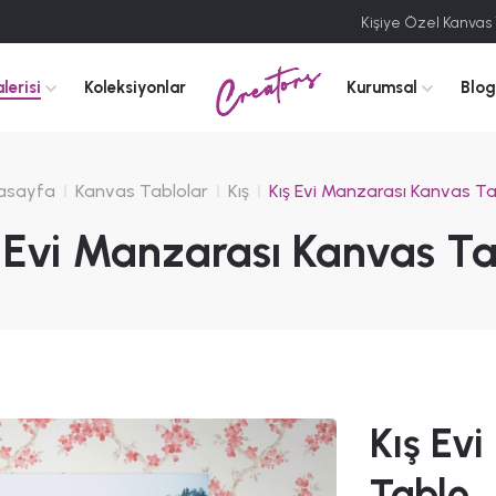
Kişiye Özel Kanvas
Creators
lerisi
Koleksiyonlar
Kurumsal
Blog
asayfa
Kanvas Tablolar
Kış
Kış Evi Manzarası Kanvas T
 Evi Manzarası Kanvas Ta
Kış Ev
Tablo