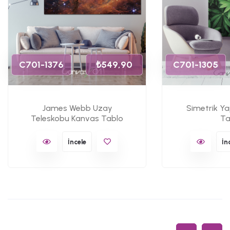
C701-1376
₺549,90
C701-1305
James Webb Uzay
Simetrik Y
Teleskobu Kanvas Tablo
Ta
İncele
İn