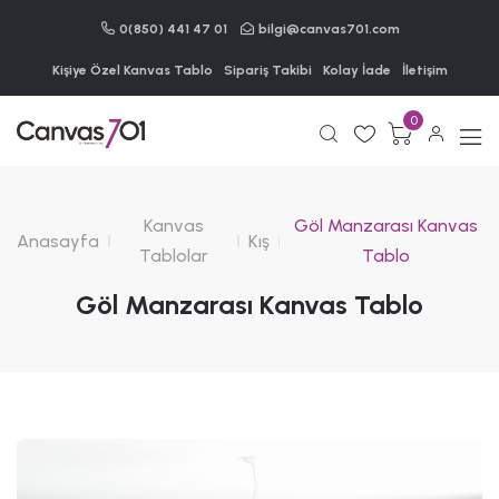
0(850) 441 47 01
bilgi@canvas701.com
Kişiye Özel Kanvas Tablo
Sipariş Takibi
Kolay İade
İletişim
0
Kanvas
Göl Manzarası Kanvas
Anasayfa
Kış
Tablolar
Tablo
Göl Manzarası Kanvas Tablo