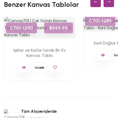
Benzer Kanvas Tablolar
C701-1289
C701-1290
₺549,90
Karlı Dağlar
Işıklar ve Karlar İçinde Bir Ev
Kanvas Tablo
İn
İncele
Tüm Alışverişlerde