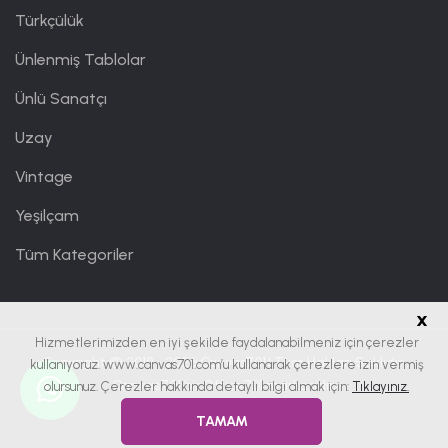
Türkçülük
Ünlenmiş Tablolar
Ünlü Sanatçı
Uzay
Vintage
Yeşilçam
Tüm Kategoriler
x
Hizmetlerimizden en iyi şekilde faydalanabilmeniz için çerezler
Copyright © 2019 - 2026
Canvas701
| Tüm Hakları Saklıdır.
kullanıyoruz. www.canvas701.com’u kullanarak çerezlere izin vermiş
Canvas701 bir
Office701
markasıdır.
olursunuz. Çerezler hakkında detaylı bilgi almak için:
Tıklayınız.
TAMAM