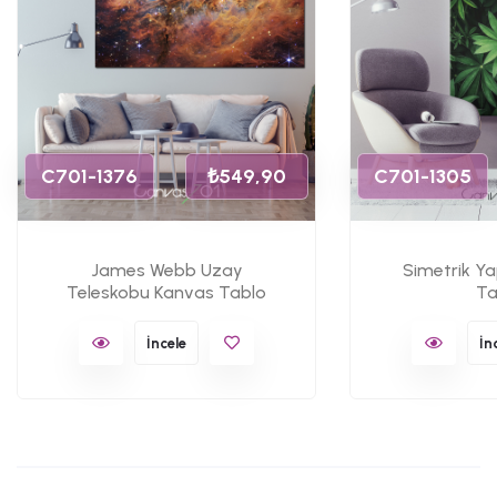
C701-1376
₺549,90
C701-1305
James Webb Uzay
Simetrik Y
Teleskobu Kanvas Tablo
Ta
İncele
İn