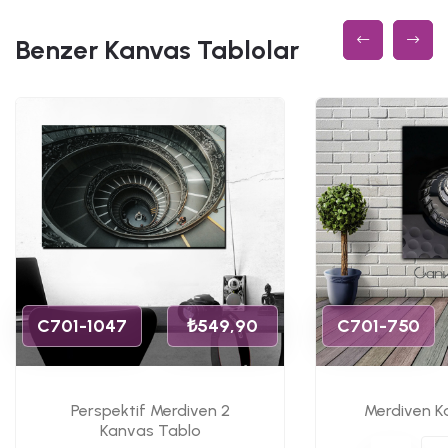
Benzer Kanvas Tablolar
C701-1047
₺549,90
C701-750
Perspektif Merdiven 2
Merdiven K
Kanvas Tablo