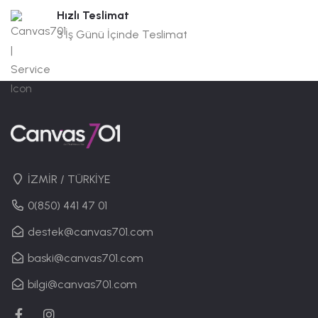
Hızlı Teslimat
3 İş Günü İçinde Teslimat
İZMİR / TÜRKİYE
0(850) 441 47 01
destek@canvas701.com
baski@canvas701.com
bilgi@canvas701.com