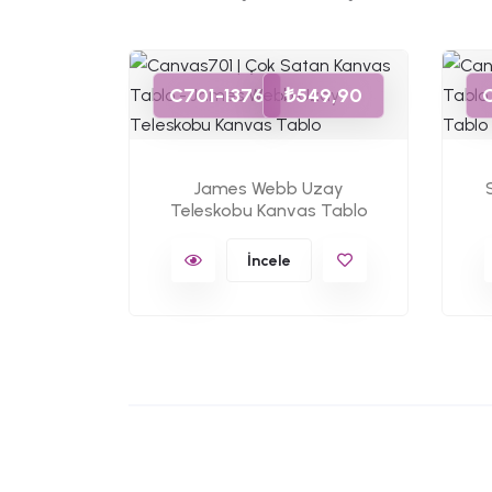
49,90
C701-1376
₺549,90
s Tablo
James Webb Uzay
Teleskobu Kanvas Tablo
İncele