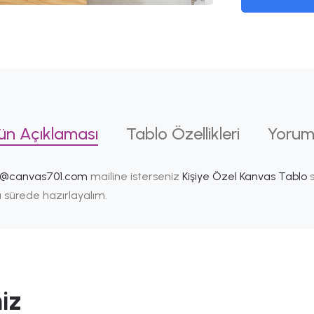
ün Açıklaması
Tablo Özellikleri
Yorum
i@canvas701.com
mailine isterseniz
Kişiye Özel Kanvas Tablo
s
ısa sürede hazırlayalım.
iz