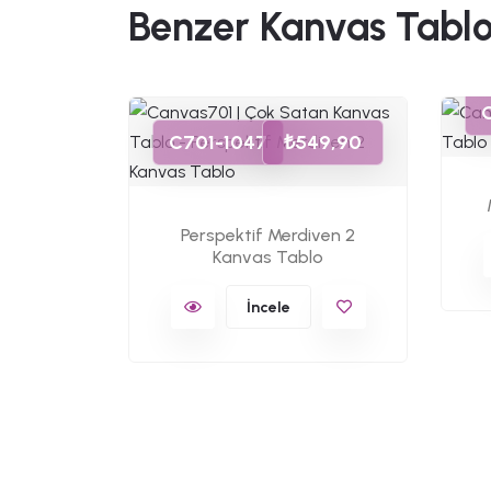
Benzer Kanvas Tablo
49,90
C701-1047
₺549,90
s Tablo
Perspektif Merdiven 2
Kanvas Tablo
İncele