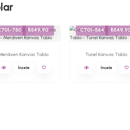
lar
C701-750
₺549,90
C701-564
₺549,9
Merdiven Kanvas Tablo
Tünel Kanvas Tablo
İncele
İncele