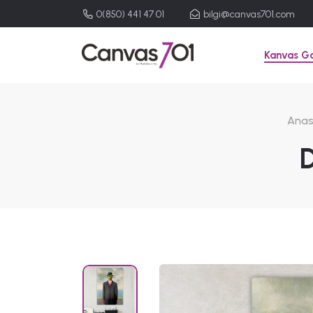
0(850) 441 47 01
bilgi@canvas701.com
Kanvas Ga
Anas
D