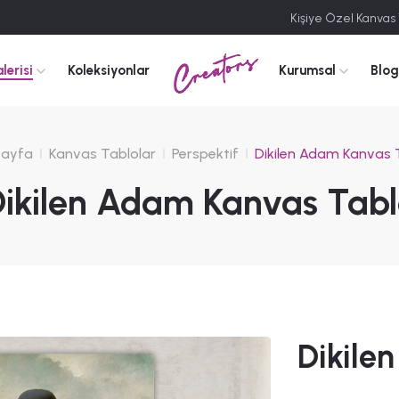
Kişiye Özel Kanvas
Creators
lerisi
Koleksiyonlar
Kurumsal
Blog
ayfa
Kanvas Tablolar
Perspektif
Dikilen Adam Kanvas 
ikilen Adam Kanvas Tab
Dikile