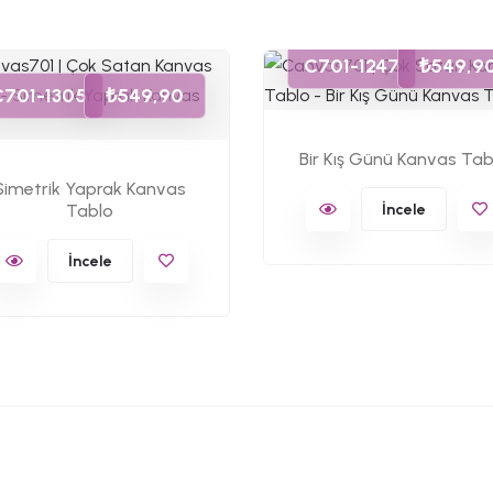
C701-1247
₺549,9
C701-1305
₺549,90
Bir Kış Günü Kanvas Tab
Simetrik Yaprak Kanvas
Tablo
İncele
İncele