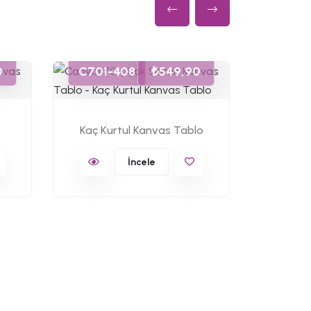
C701-
0
C701-408
₺549,90
Anana
Kaç Kurtul Kanvas Tablo
İncele