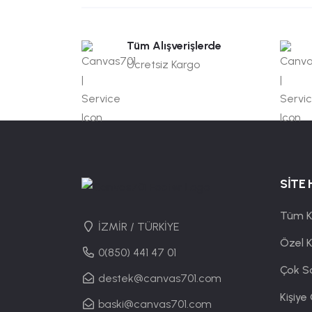
Tüm Alışverişlerde
Ücretsiz Kargo
SİTE 
Tüm K
İZMİR / TÜRKİYE
Özel 
0(850) 441 47 01
Çok S
destek@canvas701.com
Kişiye
baski@canvas701.com