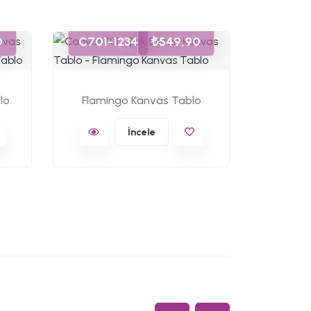
0
C701-1234
₺549,90
C701-
lo
Flamingo Kanvas Tablo
Ünlü 
İncele