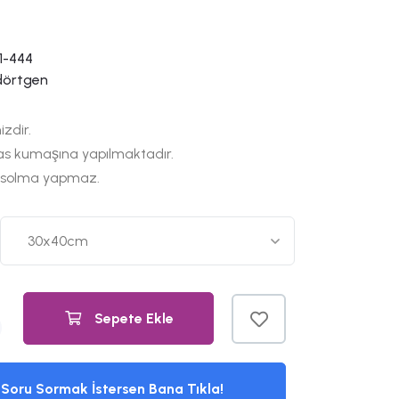
1-444
dörtgen
izdir.
as kumaşına yapılmaktadır.
 solma yapmaz.
Sepete Ekle
Soru Sormak İstersen Bana Tıkla!