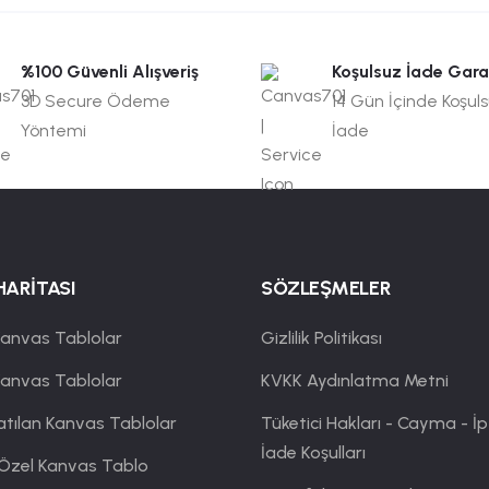
%100 Güvenli Alışveriş
Koşulsuz İade Gara
3D Secure Ödeme
14 Gün İçinde Koşul
Yöntemi
İade
HARİTASI
SÖZLEŞMELER
anvas Tablolar
Gizlilik Politikası
Kanvas Tablolar
KVKK Aydınlatma Metni
atılan Kanvas Tablolar
Tüketici Hakları - Cayma - İp
İade Koşulları
 Özel Kanvas Tablo