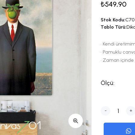
₺549,90
Stok Kodu:
C70
Tablo Türü:
Dik
• Kendi üretimim
• Pamuklu canv
• Zaman içinde
Ölçü:
-
+