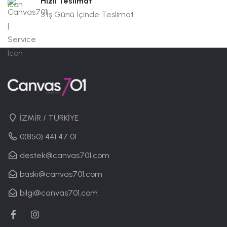
Hızlı Teslimat
3 İş Günü İçinde Teslimat
İZMİR / TÜRKİYE
0(850) 441 47 01
destek@canvas701.com
baski@canvas701.com
bilgi@canvas701.com