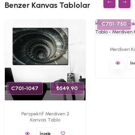
Benzer Kanvas Tablolar
C701-750
Merdiven K
İn
C701-1047
₺549,90
Perspektif Merdiven 2
Kanvas Tablo
İncele