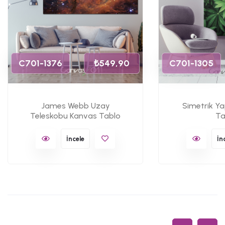
C701-1376
₺549,90
C701-1305
James Webb Uzay
Simetrik Y
Teleskobu Kanvas Tablo
Ta
İncele
İn