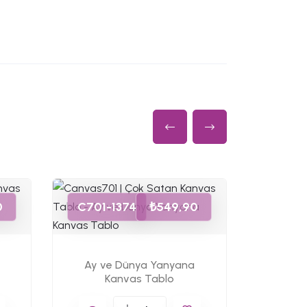
C701-
0
C701-1374
₺549,90
Uzay
Ay ve Dünya Yanyana
Kanvas Tablo
K