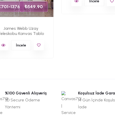
İncele
C701-1376
₺549,90
James Webb Uzay
eleskobu Kanvas Tablo
İncele
%100 Güvenli Alışveriş
Koşulsuz İade Gara
3D Secure Ödeme
14 Gün İçinde Koşul
Yöntemi
İade