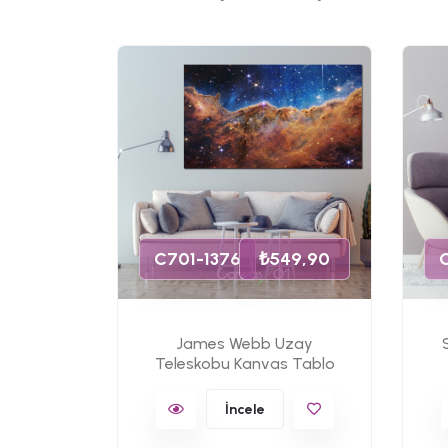
49,90
s Tablo
C701-1376
₺549,90
James Webb Uzay
Teleskobu Kanvas Tablo
İncele