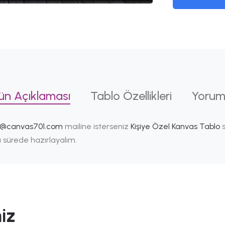
ün Açıklaması
Tablo Özellikleri
Yorum
i@canvas701.com
mailine isterseniz
Kişiye Özel Kanvas Tablo
s
ısa sürede hazırlayalım.
iz