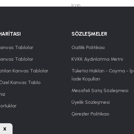
HARİTASI
SÖZLEŞMELER
anvas Tablolar
Gizlilik Politikası
Kanvas Tablolar
KVKK Aydınlatma Metni
atılan Kanvas Tablolar
Tüketici Hakları - Cayma - İp
İade Koşulları
 Özel Kanvas Tablo
Mesafeli Satış Sözleşmesi
miz
Üyelik Sözleşmesi
orluklar
Çerezler Politikası
x
m