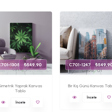
C701-1305
₺549,90
C701-1247
₺549,9
Simetrik Yaprak Kanvas
Bir Kış Günü Kanvas Tab
Tablo
İncele
İncele