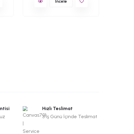
İncele
ntisi
Hızlı Teslimat
suz
3 İş Günü İçinde Teslimat