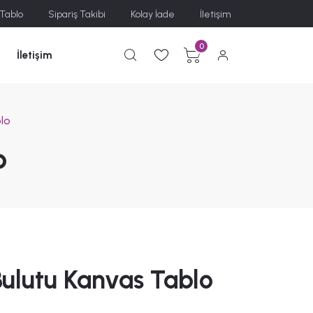
 Tablo
Sipariş Takibi
Kolay İade
İletişim
0
İletişim
blo
o
Bulutu Kanvas Tablo