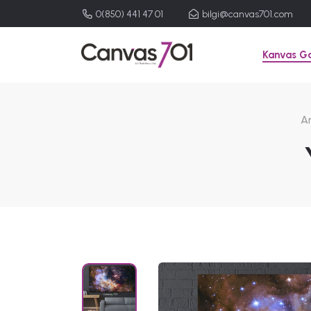
0(850) 441 47 01
bilgi@canvas701.com
Kanvas Ga
A