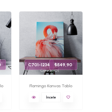
C701-
0
C701-1234
₺549,90
lo
Flamingo Kanvas Tablo
Ünlü 
İncele