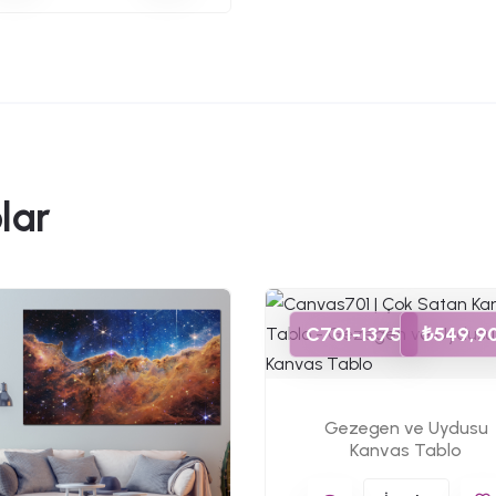
lar
C701-1375
₺549,9
Gezegen ve Uydusu
Kanvas Tablo