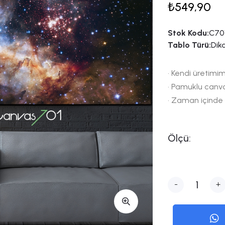
₺549,90
Stok Kodu:
C701
Tablo Türü:
Dik
• Kendi üretimim
• Pamuklu canv
• Zaman içinde
Ölçü:
-
+