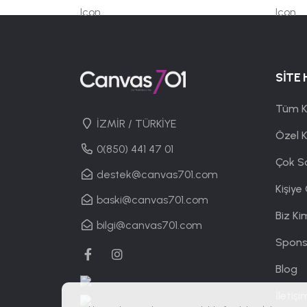
SİTE 
Tüm K
İZMİR / TÜRKİYE
Özel 
0(850) 441 47 01
Çok S
destek@canvas701.com
Kişiye
baski@canvas701.com
Biz Ki
bilgi@canvas701.com
Spons
Blog
İletişi