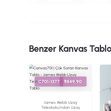
Benzer Kanvas Tablo
49,90
C701-1377
₺549,90
 Modeli
lo
James Webb Uzay
Teleskobu'ndan Uzay