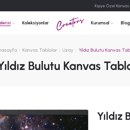
Kişiye Özel Kanvas
Creators
lerisi
Koleksiyonlar
Kurumsal
Blog
nasayfa
Kanvas Tablolar
Uzay
Yıldız Bulutu Kanvas Ta
Yıldız Bulutu Kanvas Tabl
Yıldız 