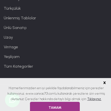
Türkçülük
Ünlenmiş Tablolar
Ünlü Sanatçı
Uzay
Vintage
Yeşilçam
Tüm Kategoriler
x
Hizmetlerimizden en iyi şekilde faydalanabilmeniz için çerezler
Copyright © 2019 - 2026
Canvas701
| Tüm Hakları Saklıdır.
kullanıyoruz. www.canvas701.com’u kullanarak çerezlere izin vermiş
Canvas701 bir
Office701
markasıdır.
olursunuz. Çerezler hakkında detaylı bilgi almak için:
Tıklayınız.
TAMAM