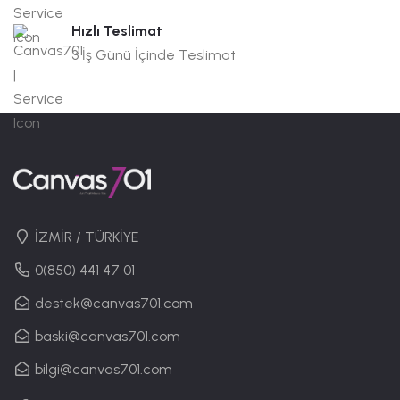
Hızlı Teslimat
3 İş Günü İçinde Teslimat
İZMİR / TÜRKİYE
0(850) 441 47 01
destek@canvas701.com
baski@canvas701.com
bilgi@canvas701.com