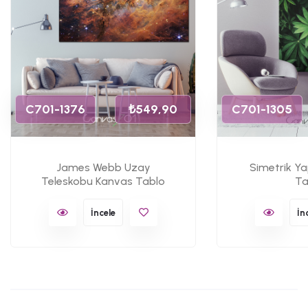
C701-1376
₺549,90
C701-1305
James Webb Uzay
Simetrik Y
Teleskobu Kanvas Tablo
Ta
İncele
İn