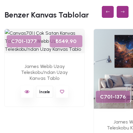
Benzer Kanvas Tablolar
C701-1377
₺549,90
James Webb Uzay
Teleskobu'ndan Uzay
Kanvas Tablo
İncele
C701-1376
James W
Teleskobu 