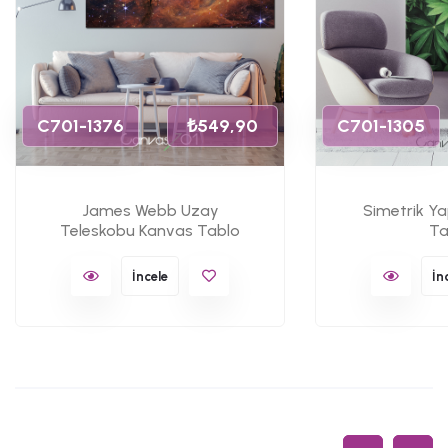
C701-1376
₺549,90
C701-1305
James Webb Uzay
Simetrik Y
Teleskobu Kanvas Tablo
Ta
İncele
İn