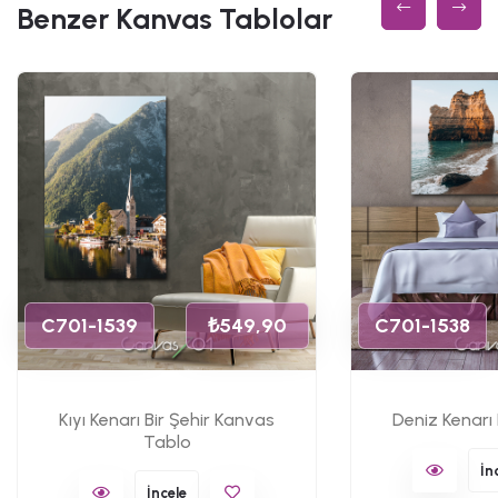
Benzer Kanvas Tablolar
C701-1539
₺549,90
C701-1538
Kıyı Kenarı Bir Şehir Kanvas
Deniz Kenarı
Tablo
İn
İncele