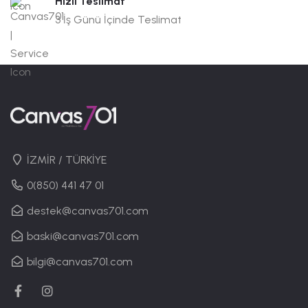
Hızlı Teslimat
3 İş Günü İçinde Teslimat
İZMİR / TÜRKİYE
0(850) 441 47 01
destek@canvas701.com
baski@canvas701.com
bilgi@canvas701.com