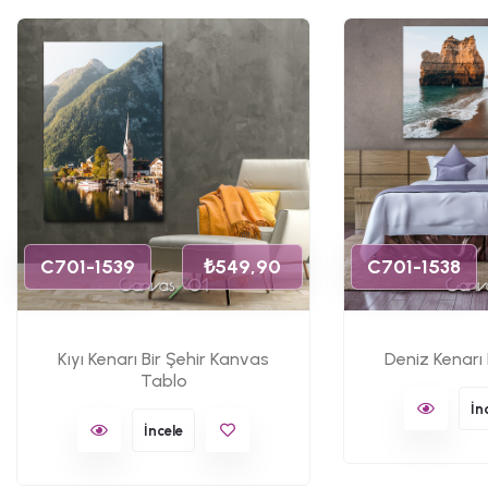
C701-1539
₺549,90
C701-1538
Kıyı Kenarı Bir Şehir Kanvas
Deniz Kenarı
Tablo
İn
İncele