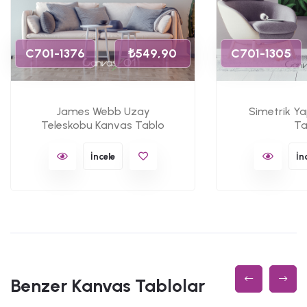
C701-1376
₺549,90
C701-1305
James Webb Uzay
Simetrik Y
Teleskobu Kanvas Tablo
Ta
İncele
İn
Benzer Kanvas Tablolar