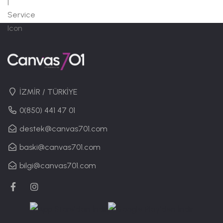
İZMİR / TÜRKİYE
0(850) 441 47 01
destek@canvas701.com
baski@canvas701.com
bilgi@canvas701.com