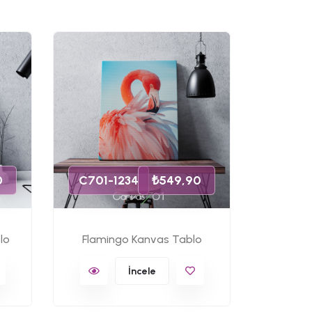
C701-
0
C701-1234
₺549,90
lo
Flamingo Kanvas Tablo
Ünlü 
İncele