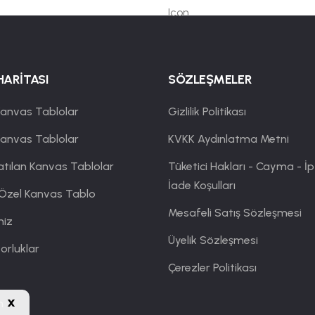
HARİTASI
SÖZLEŞMELER
anvas Tablolar
Gizlilik Politikası
Kanvas Tablolar
KVKK Aydınlatma Metni
atılan Kanvas Tablolar
Tüketici Hakları - Cayma - İp
İade Koşulları
 Özel Kanvas Tablo
Mesafeli Satış Sözleşmesi
miz
Üyelik Sözleşmesi
orluklar
Çerezler Politikası
x
m