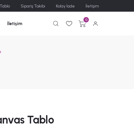
 Tablo
Sipariş Takibi
Kolay İade
İletişim
0
İletişim
o
anvas Tablo