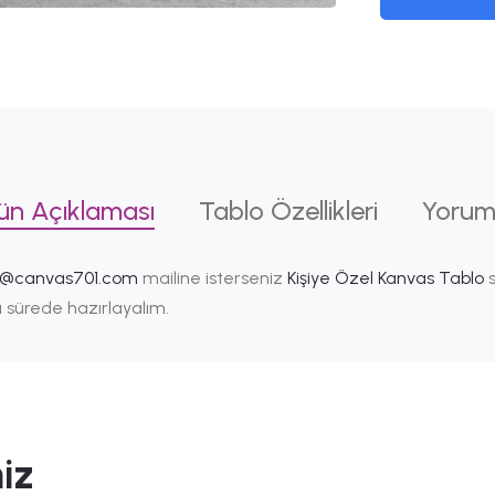
ün Açıklaması
Tablo Özellikleri
Yorum
i@canvas701.com
mailine isterseniz
Kişiye Özel Kanvas Tablo
s
ısa sürede hazırlayalım.
iz