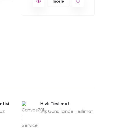
İncele
C701-
Osman
ntisi
Hızlı Teslimat
suz
3 İş Günü İçinde Teslimat