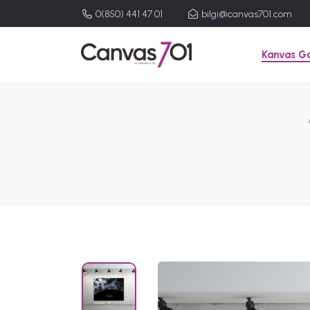
0(850) 441 47 01
bilgi@canvas701.com
Kanvas Ga