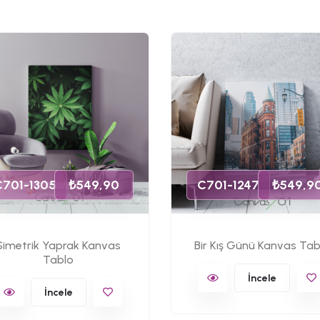
C701-1305
₺549,90
C701-1247
₺549,9
Simetrik Yaprak Kanvas
Bir Kış Günü Kanvas Tab
Tablo
İncele
İncele