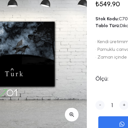
₺549,90
Stok Kodu:
C70
Tablo Türü:
Dik
• Kendi üretimim
• Pamuklu canv
• Zaman içinde
Ölçü:
-
+