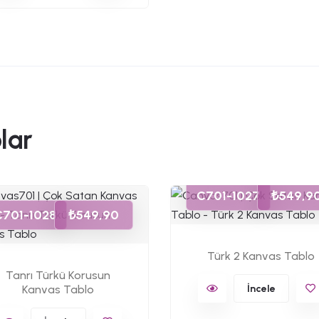
lar
C701-1027
₺549,9
C701-1028
₺549,90
Türk 2 Kanvas Tablo
Tanrı Türkü Korusun
Kanvas Tablo
İncele