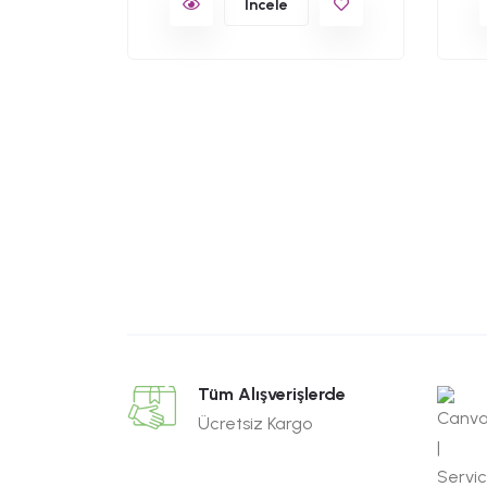
İncele
49,90
 Logosu
Tüm Alışverişlerde
Ücretsiz Kargo