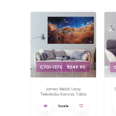
49,90
s Tablo
C701-1376
₺549,90
James Webb Uzay
Teleskobu Kanvas Tablo
İncele