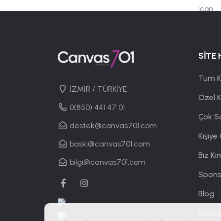
SİTE 
Tüm K
İZMİR / TÜRKİYE
Özel 
0(850) 441 47 01
Çok S
destek@canvas701.com
Kişiye
baski@canvas701.com
Biz Ki
bilgi@canvas701.com
Spons
Blog
İletişi