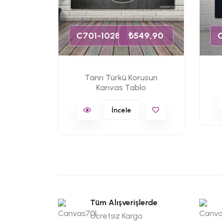
49,90
C701-1028
₺549,90
Tanrı Türkü Korusun
Kanvas
Kanvas Tablo
İncele
Tüm Alışverişlerde
Ücretsiz Kargo