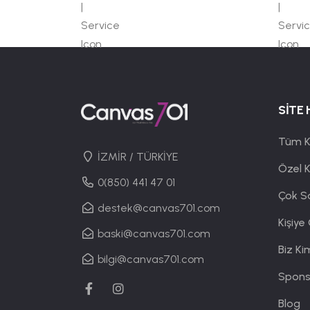
SİTE 
Tüm K
İZMİR / TÜRKİYE
Özel 
0(850) 441 47 01
Çok S
destek@canvas701.com
Kişiye
baski@canvas701.com
Biz Ki
bilgi@canvas701.com
Spons
Blog