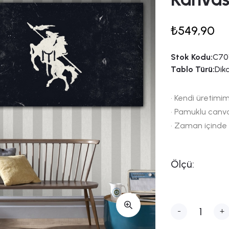
₺549,90
Stok Kodu:
C70
Tablo Türü:
Dik
• Kendi üretimim
• Pamuklu canv
• Zaman içinde
Ölçü:
-
+