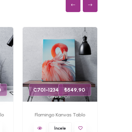
C701-
0
C701-1234
₺549,90
lo
Flamingo Kanvas Tablo
Ünlü 
İncele