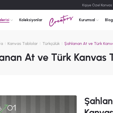
Kişiye Özel Kanvas
Creators
lerisi
Koleksiyonlar
Kurumsal
Blog
fa
Kanvas Tablolar
Türkçülük
Şahlanan At ve Türk Kanv
anan At ve Türk Kanvas 
Şahlan
Kanvas