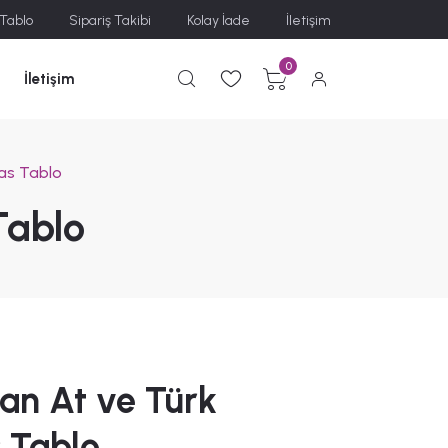
 Tablo
Sipariş Takibi
Kolay İade
İletişim
0
İletişim
as Tablo
Tablo
an At ve Türk
 Tablo