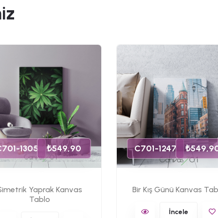
iz
C701-1305
₺549,90
C701-1247
₺549,9
Simetrik Yaprak Kanvas
Bir Kış Günü Kanvas Tab
Tablo
İncele