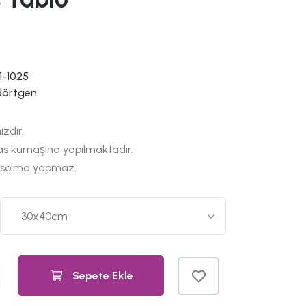
1-1025
dörtgen
izdir.
as kumaşına yapılmaktadır.
 solma yapmaz.
Sepete Ekle