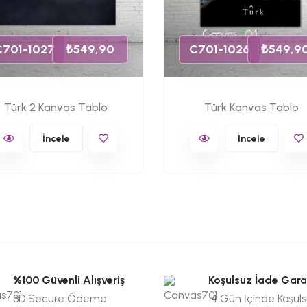
C701-1027
₺549,90
C701-1026
₺549,9
Türk 2 Kanvas Tablo
Türk Kanvas Tablo
İncele
İncele
%100 Güvenli Alışveriş
Koşulsuz İade Gara
3D Secure Ödeme
14 Gün İçinde Koşul