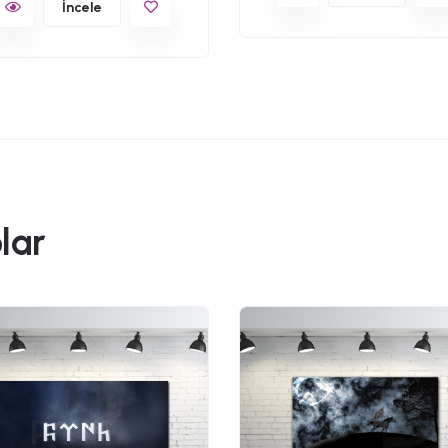
İncele
lar