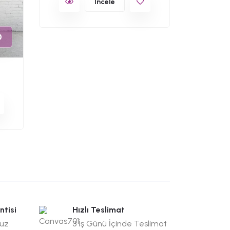
İncele
0
ntisi
Hızlı Teslimat
suz
3 İş Günü İçinde Teslimat