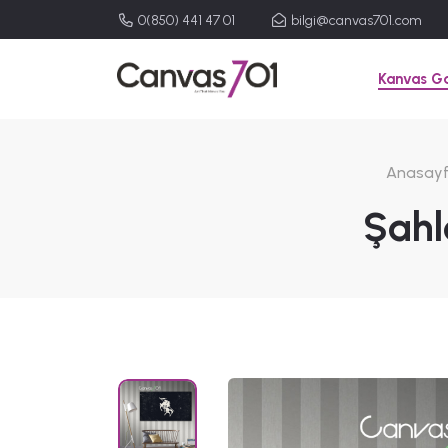
0(850) 441 47 01
bilgi@canvas701.com
Kanvas Ga
Anasay
Şahl