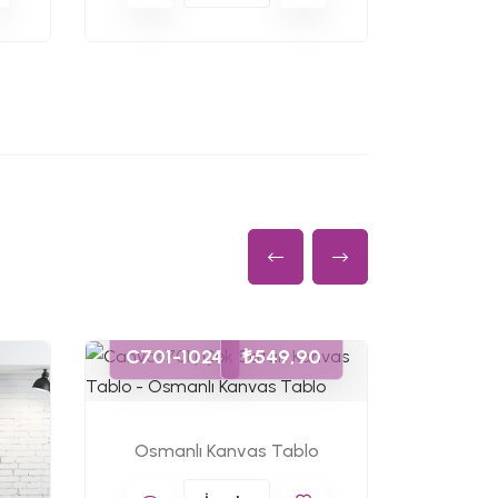
C701-1024
₺549,90
C701-
Osmanlı Kanvas Tablo
Osmanl