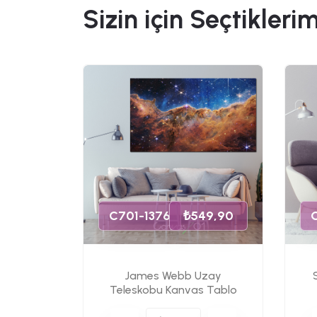
Sizin için Seçtiklerim
49,90
C701-1376
₺549,90
James Webb Uzay
s Tablo
Teleskobu Kanvas Tablo