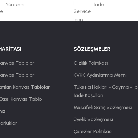
Yöntemi
İade
HARİTASI
SÖZLEŞMELER
anvas Tablolar
Gizlilik Politikası
Kanvas Tablolar
KVKK Aydınlatma Metni
atılan Kanvas Tablolar
Tüketici Hakları - Cayma - İp
İade Koşulları
 Özel Kanvas Tablo
Mesafeli Satış Sözleşmesi
miz
Üyelik Sözleşmesi
orluklar
Çerezler Politikası