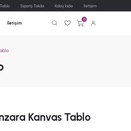
 Tablo
Sipariş Takibi
Kolay İade
İletişim
0
İletişim
ablo
o
nzara Kanvas Tablo