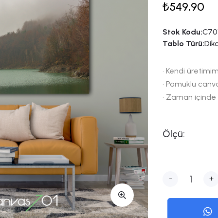
₺549,90
Stok Kodu:
C70
Tablo Türü:
Dik
• Kendi üretimim
• Pamuklu canv
• Zaman içinde
Ölçü:
-
+