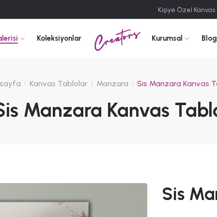
Kişiye Özel Kanvas
Creators
lerisi
Koleksiyonlar
Kurumsal
Blog
sayfa
Kanvas Tablolar
Manzara
Sis Manzara Kanvas T
Sis Manzara Kanvas Tabl
Sis Ma