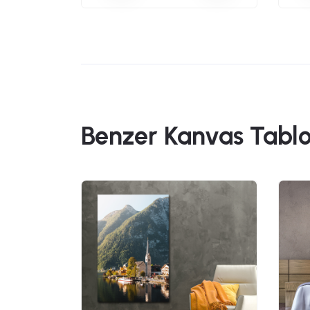
Benzer Kanvas Tablo
49,90
vas Tablo