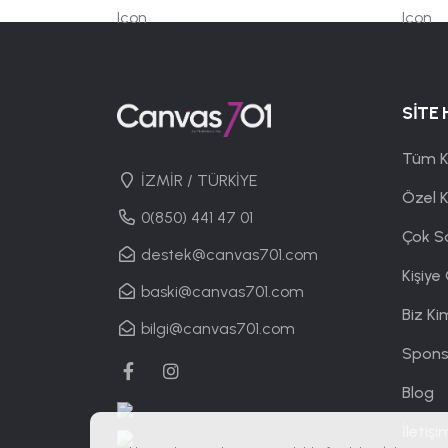
SİTE 
Tüm K
İZMİR / TÜRKİYE
Özel 
0(850) 441 47 01
Çok S
destek@canvas701.com
Kişiye
baski@canvas701.com
Biz Ki
bilgi@canvas701.com
Spons
Blog
İletişi