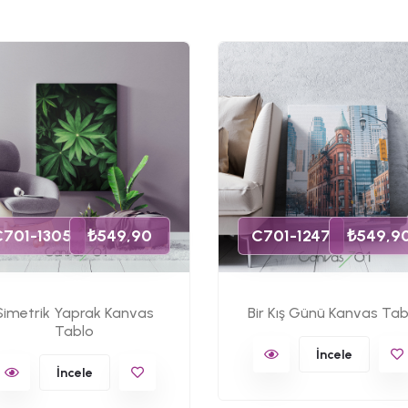
C701-1305
₺549,90
C701-1247
₺549,9
Simetrik Yaprak Kanvas
Bir Kış Günü Kanvas Tab
Tablo
İncele
İncele