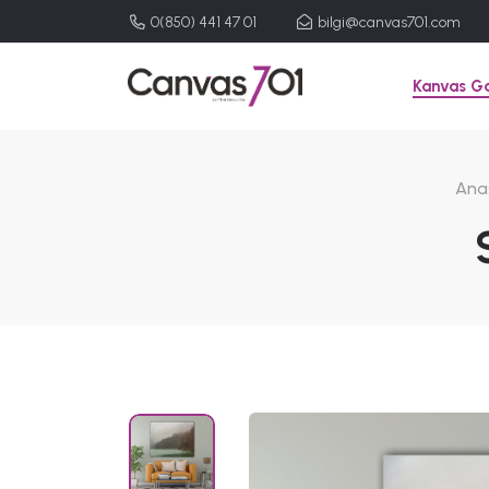
0(850) 441 47 01
bilgi@canvas701.com
Kanvas Ga
Ana