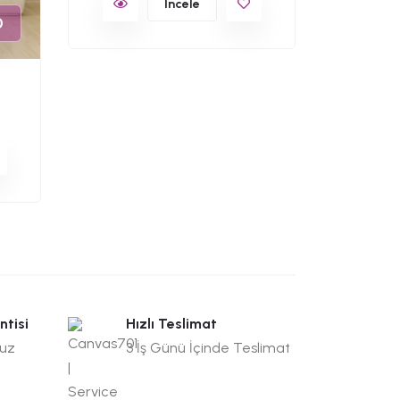
İncele
C701-
0
Çin Ev
ntisi
Hızlı Teslimat
suz
3 İş Günü İçinde Teslimat