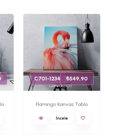
C701-
0
C701-1234
₺549,90
lo
Flamingo Kanvas Tablo
Ünlü 
İncele