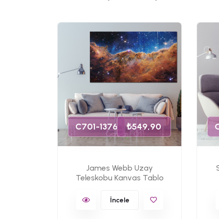
49,90
C701-1376
₺549,90
James Webb Uzay
s Tablo
Teleskobu Kanvas Tablo
İncele