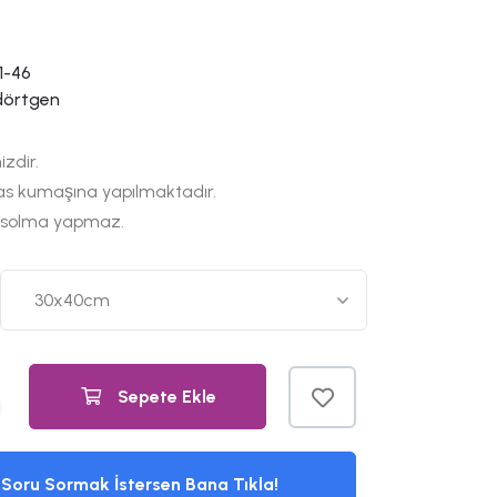
1-46
dörtgen
izdir.
as kumaşına yapılmaktadır.
 solma yapmaz.
Sepete Ekle
Soru Sormak İstersen Bana Tıkla!