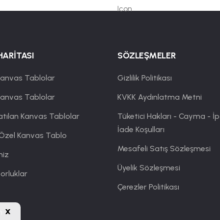
HARİTASI
SÖZLEŞMELER
anvas Tablolar
Gizlilik Politikası
Kanvas Tablolar
KVKK Aydınlatma Metni
atılan Kanvas Tablolar
Tüketici Hakları - Cayma - İp
İade Koşulları
 Özel Kanvas Tablo
Mesafeli Satış Sözleşmesi
miz
Üyelik Sözleşmesi
orluklar
Çerezler Politikası
x
m