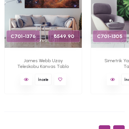
C701-1376
₺549,90
C701-1305
James Webb Uzay
Simetrik Y
Teleskobu Kanvas Tablo
Ta
İncele
İn