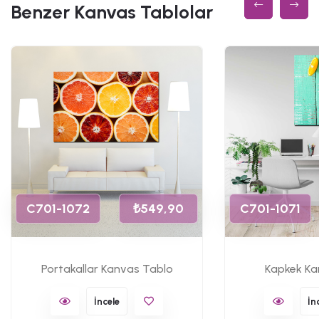
Benzer Kanvas Tablolar
C701-1072
₺549,90
C701-1071
Portakallar Kanvas Tablo
Kapkek Ka
İncele
İn