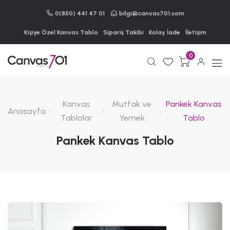
0(850) 441 47 01
bilgi@canvas701.com
Kişiye Özel Kanvas Tablo
Sipariş Takibi
Kolay İade
İletişim
0
Kanvas
Mutfak ve
Pankek Kanvas
Anasayfa
Tablolar
Yemek
Tablo
Pankek Kanvas Tablo