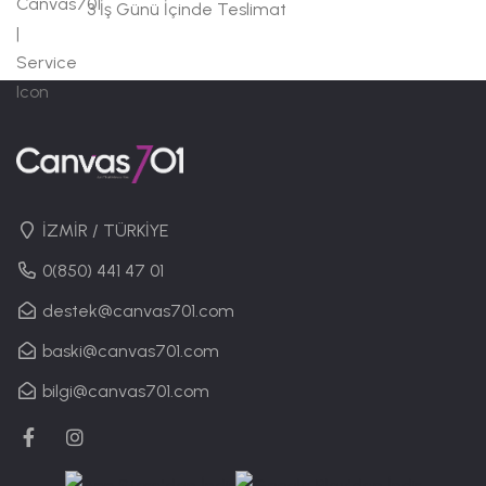
3 İş Günü İçinde Teslimat
İZMİR / TÜRKİYE
0(850) 441 47 01
destek@canvas701.com
baski@canvas701.com
bilgi@canvas701.com