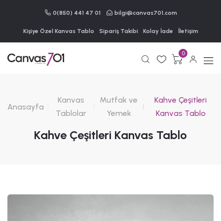
0(850) 441 47 01
bilgi@canvas701.com
Kişiye Özel Kanvas Tablo
Sipariş Takibi
Kolay İade
İletişim
0
Kanvas
Mutfak ve
Kahve Çeşitleri
Anasayfa
Tablolar
Yemek
Kanvas Tablo
Kahve Çeşitleri Kanvas Tablo