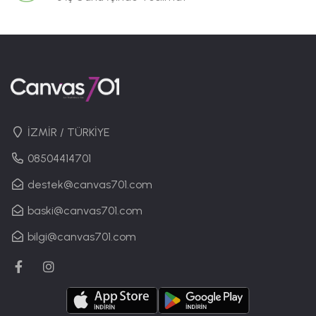
İZMİR / TÜRKİYE
08504414701
destek@canvas701.com
baski@canvas701.com
bilgi@canvas701.com