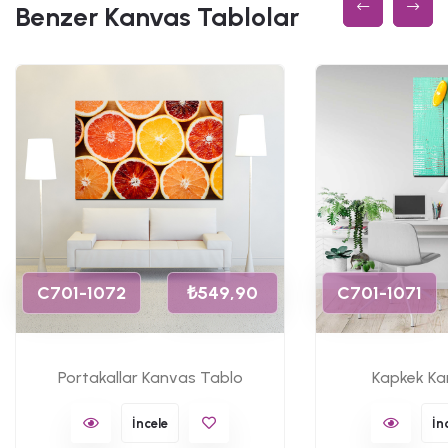
Benzer Kanvas Tablolar
C701-1072
₺549,90
C701-1071
Portakallar Kanvas Tablo
Kapkek Ka
İncele
İn