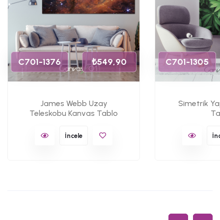
C701-1376
₺549,90
C701-1305
James Webb Uzay
Simetrik Y
Teleskobu Kanvas Tablo
Ta
İncele
İn