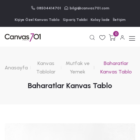
08504414701
bilgi@canvas701.com
Kişiye Özel Kanvas Tablo
Sipariş Takibi
Kolay İade
İletişim
0
Kanvas
Mutfak ve
Baharatlar
Anasayfa
Tablolar
Yemek
Kanvas Tablo
Baharatlar Kanvas Tablo