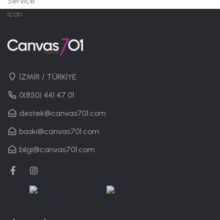
İZMİR / TÜRKİYE
0(850) 441 47 01
destek@canvas701.com
baski@canvas701.com
bilgi@canvas701.com