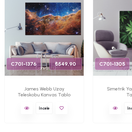
C701-1376
₺549,90
C701-1305
James Webb Uzay
Simetrik Y
Teleskobu Kanvas Tablo
Ta
İncele
İn