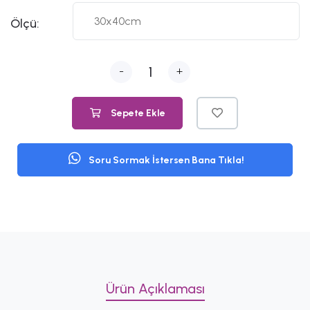
Ölçü:
-
+
Sepete Ekle
Soru Sormak İstersen Bana Tıkla!
Ürün Açıklaması