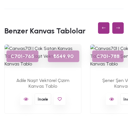
Benzer Kanvas Tablolar
C701-765
₺549,90
C701-788
Adile Naşit Vektörel Çizim
Şener Şen V
Kanvas Tablo
Kanva
İncele
İn