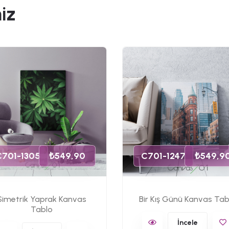
iz
C701-1305
₺549,90
C701-1247
₺549,9
Simetrik Yaprak Kanvas
Bir Kış Günü Kanvas Tab
Tablo
İncele