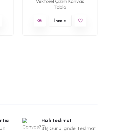
Naşi
Vektörel Çizim Kanvas
Tablo
K
İncele
ntisi
Hızlı Teslimat
suz
3 İş Günü İçinde Teslimat