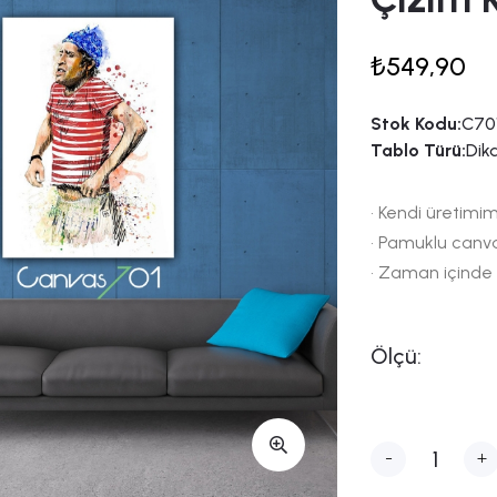
₺549,90
Stok Kodu:
C70
Tablo Türü:
Dik
• Kendi üretimim
• Pamuklu canv
• Zaman içinde
Ölçü:
-
+