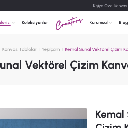
Kişiye Özel Kanvas
Creators
lerisi
Koleksiyonlar
Kurumsal
Blog
Kanvas Tablolar
Yeşilçam
Kemal Sunal Vektörel Çizim K
unal Vektörel Çizim Kanv
Kemal 
Çizim 