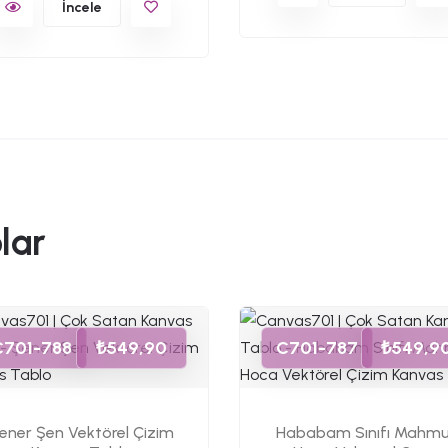
İncele
lar
C701-788
₺549,90
C701-787
₺549,9
ener Şen Vektörel Çizim
Hababam Sınıfı Mahm