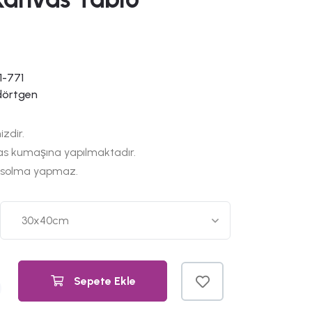
1-771
dörtgen
izdir.
as kumaşına yapılmaktadır.
 solma yapmaz.
Sepete Ekle