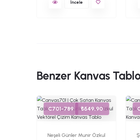
İncele
Benzer Kanvas Tablo
49,90
C701-789
₺549,90
el Çizim
Neşeli Günler Munir Özkul
Ş