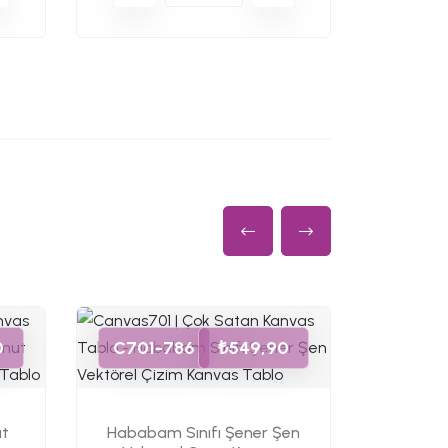
C701-
0
C701-786
₺549,90
Habab
ut
Hababam Sınıfı Şener Şen