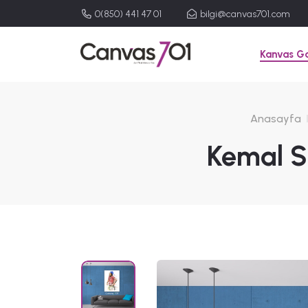
0(850) 441 47 01
bilgi@canvas701.com
Kanvas Ga
Anasayfa
Kemal S