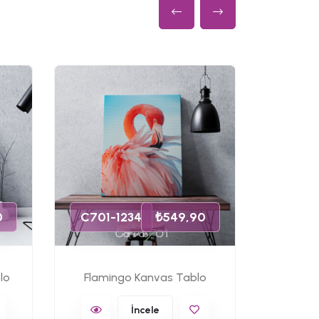
C701-
0
C701-1234
₺549,90
lo
Flamingo Kanvas Tablo
Ünlü 
İncele