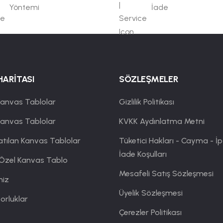
Yöntemi
İade
HARİTASI
SÖZLEŞMELER
anvas Tablolar
Gizlilik Politikası
Kanvas Tablolar
KVKK Aydınlatma Metni
atılan Kanvas Tablolar
Tüketici Hakları - Cayma - İp
İade Koşulları
 Özel Kanvas Tablo
Mesafeli Satış Sözleşmesi
miz
Üyelik Sözleşmesi
orluklar
Çerezler Politikası