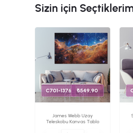
Sizin için Seçtiklerim
49,90
s Tablo
C701-1376
₺549,90
James Webb Uzay
Teleskobu Kanvas Tablo