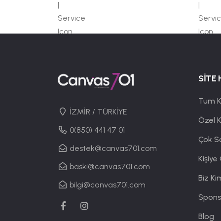
SİTE 
Tüm K
İZMİR / TÜRKİYE
Özel 
0(850) 441 47 01
Çok S
destek@canvas701.com
Kişiye
baski@canvas701.com
Biz Ki
bilgi@canvas701.com
Spons
Blog