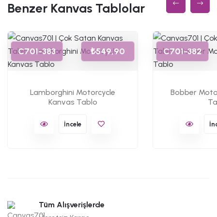
Benzer Kanvas Tablolar
C701-383
₺549,90
C701-382
Lamborghini Motorcycle
Bobber Moto
Kanvas Tablo
Ta
İncele
İn
Tüm Alışverişlerde