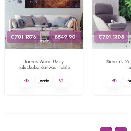
C701-1376
₺549,90
C701-1305
James Webb Uzay
Simetrik Y
Teleskobu Kanvas Tablo
Ta
İncele
İn