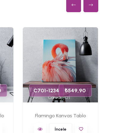
C701-
0
C701-1234
₺549,90
lo
Flamingo Kanvas Tablo
Ünlü 
İncele