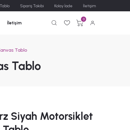
 Tablo
Sipariş Takibi
Kolay İade
İletişim
0
İletişim
 Kanvas Tablo
as Tablo
rz Siyah Motorsiklet
 Tablo