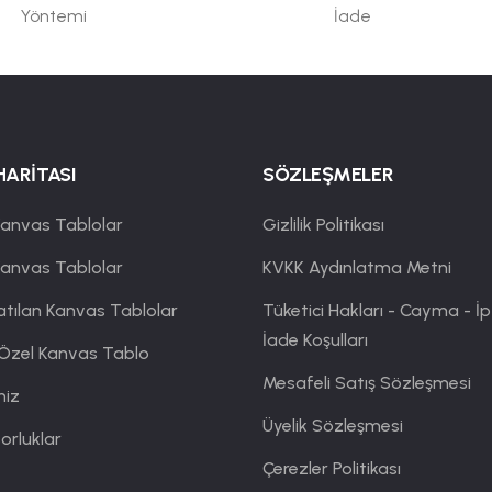
Yöntemi
İade
HARİTASI
SÖZLEŞMELER
anvas Tablolar
Gizlilik Politikası
Kanvas Tablolar
KVKK Aydınlatma Metni
atılan Kanvas Tablolar
Tüketici Hakları - Cayma - İp
İade Koşulları
 Özel Kanvas Tablo
Mesafeli Satış Sözleşmesi
miz
Üyelik Sözleşmesi
orluklar
Çerezler Politikası