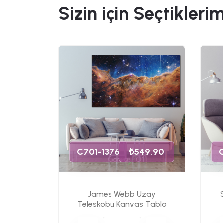
Sizin için Seçtiklerim
49,90
C701-1376
₺549,90
James Webb Uzay
s Tablo
Teleskobu Kanvas Tablo