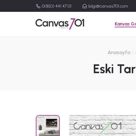
0(850) 441 47 01
bilgi@canvas701.com
Kanvas Ga
Anasayfa
Eski Ta