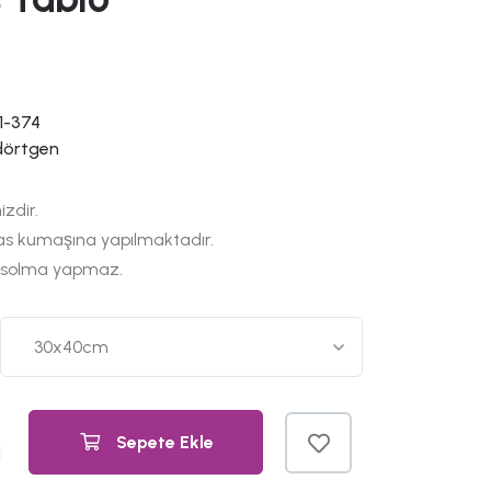
1-374
dörtgen
izdir.
as kumaşına yapılmaktadır.
 solma yapmaz.
Sepete Ekle