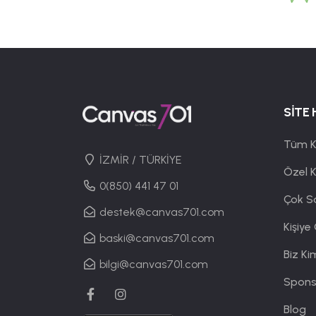
SİTE 
Tüm K
İZMİR / TÜRKİYE
Özel 
0(850) 441 47 01
Çok S
destek@canvas701.com
Kişiye
baski@canvas701.com
Biz Ki
bilgi@canvas701.com
Spons
Blog