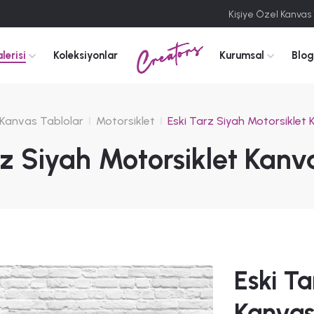
Kişiye Özel Kanvas
Creators
lerisi
Koleksiyonlar
Kurumsal
Blog
Kanvas Tablolar
Motorsiklet
Eski Tarz Siyah Motorsiklet
rz Siyah Motorsiklet Kanv
Eski Ta
Kanvas