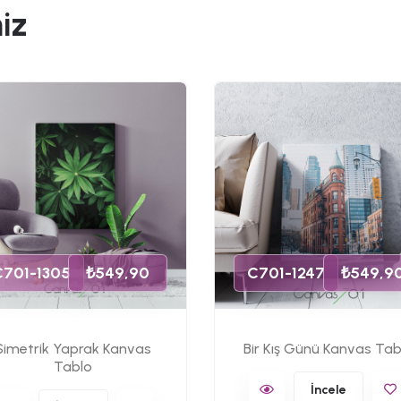
iz
C701-1305
₺549,90
C701-1247
₺549,9
Simetrik Yaprak Kanvas
Bir Kış Günü Kanvas Tab
Tablo
İncele