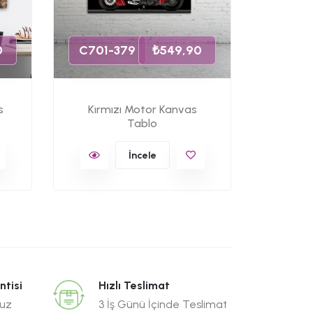
C701-
0
C701-379
₺549,90
s
Kırmızı Motor Kanvas
Uzun Y
Tablo
İncele
ntisi
Hızlı Teslimat
suz
3 İş Günü İçinde Teslimat