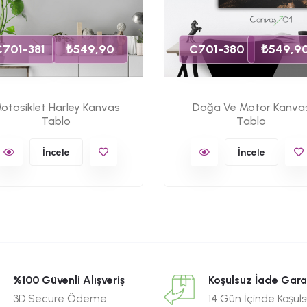
C701-381
₺549,90
C701-380
₺549,9
otosiklet Harley Kanvas
Doğa Ve Motor Kanva
Tablo
Tablo
İncele
İncele
%100 Güvenli Alışveriş
Koşulsuz İade Gara
3D Secure Ödeme
14 Gün İçinde Koşul