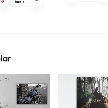
İncele
lar