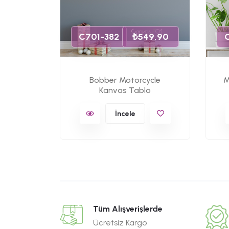
49,90
C701-382
₺549,90
Bobber Motorcycle
M
orcycle
Kanvas Tablo
lo
İncele
Tüm Alışverişlerde
Ücretsiz Kargo