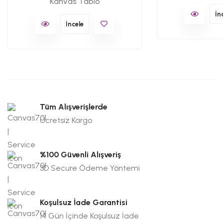
Kanvas Tablo
İn
İncele
Tüm Alışverişlerde
Ücretsiz Kargo
%100 Güvenli Alışveriş
3D Secure Ödeme Yöntemi
Koşulsuz İade Garantisi
14 Gün İçinde Koşulsuz İade