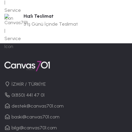
Hızlı Teslimat
3 İş Günü İçinde Teslimat
İZMİR / TÜRKİYE
0(850) 441 47 01
destek@canvas701.com
baski@canvas701.com
bilgi@canvas701.com