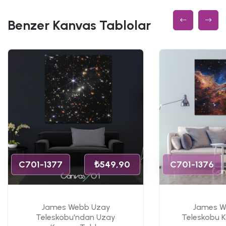
Benzer Kanvas Tablolar
C701-1377
₺549,90
C701-1376
James Webb Uzay
James W
Teleskobu'ndan Uzay
Teleskobu 