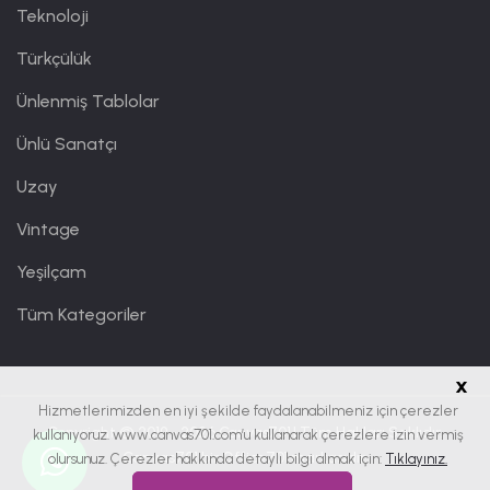
Teknoloji
Türkçülük
Ünlenmiş Tablolar
Ünlü Sanatçı
Uzay
Vintage
Yeşilçam
Tüm Kategoriler
x
Hizmetlerimizden en iyi şekilde faydalanabilmeniz için çerezler
Copyright © 2019 - 2026
Canvas701
| Tüm Hakları Saklıdır.
kullanıyoruz. www.canvas701.com’u kullanarak çerezlere izin vermiş
Canvas701 bir
Office701
markasıdır.
olursunuz. Çerezler hakkında detaylı bilgi almak için:
Tıklayınız.