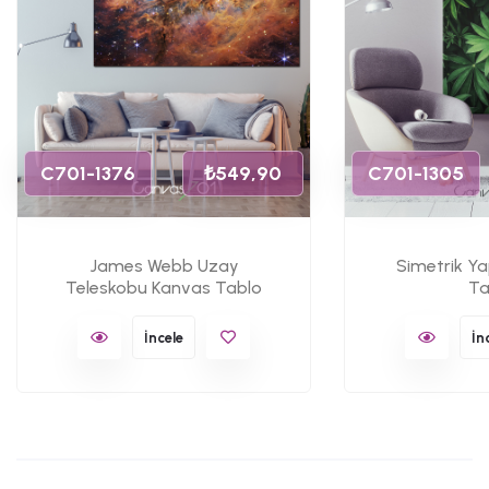
C701-1376
₺549,90
C701-1305
James Webb Uzay
Simetrik Y
Teleskobu Kanvas Tablo
Ta
İncele
İn