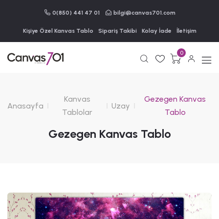
0(850) 441 47 01
bilgi@canvas701.com
Kişiye Özel Kanvas Tablo
Sipariş Takibi
Kolay İade
İletişim
0
Kanvas
Gezegen Kanvas
Anasayfa
Uzay
Tablolar
Tablo
Gezegen Kanvas Tablo