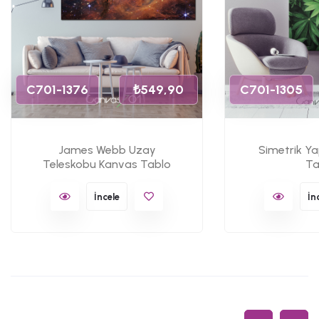
C701-1376
₺549,90
C701-1305
James Webb Uzay
Simetrik Y
Teleskobu Kanvas Tablo
Ta
İncele
İn