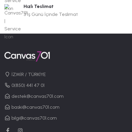
Hızlı Teslimat
3 İş Günü İçinde Teslimat
İZMİR / TÜRKİYE
0(850) 441 47 01
destek@canvas701.com
baski@canvas701.com
bilgi@canvas701.com