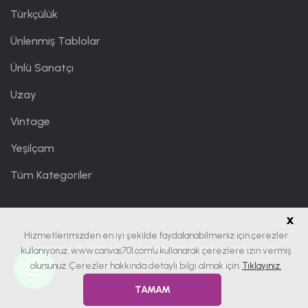
Türkçülük
Ünlenmiş Tablolar
Ünlü Sanatçı
Uzay
Vintage
Yeşilçam
Tüm Kategoriler
x
Hizmetlerimizden en iyi şekilde faydalanabilmeniz için çerezler
Copyright © 2019 - 2026
Canvas701
| Tüm Hakları Saklıdır.
kullanıyoruz. www.canvas701.com’u kullanarak çerezlere izin vermiş
Canvas701 bir
Office701
markasıdır.
olursunuz. Çerezler hakkında detaylı bilgi almak için:
Tıklayınız.
TAMAM