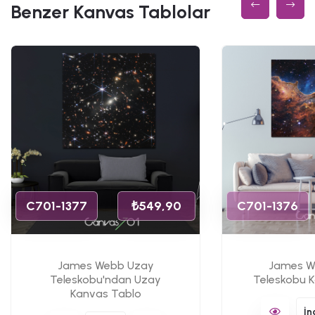
Benzer Kanvas Tablolar
C701-1377
₺549,90
C701-1376
James Webb Uzay
James W
Teleskobu'ndan Uzay
Teleskobu 
Kanvas Tablo
İn