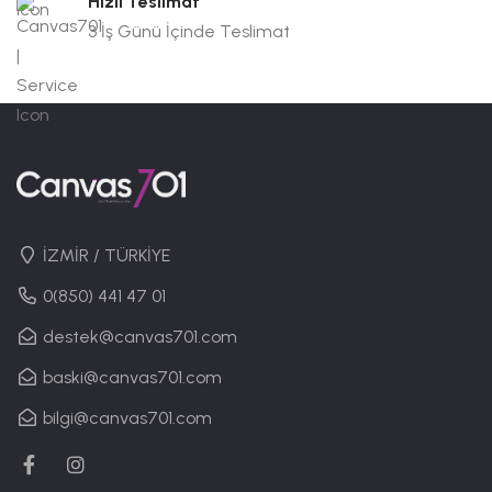
Hızlı Teslimat
3 İş Günü İçinde Teslimat
İZMİR / TÜRKİYE
0(850) 441 47 01
destek@canvas701.com
baski@canvas701.com
bilgi@canvas701.com