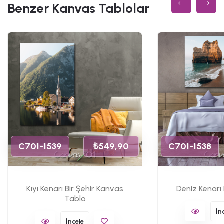
Benzer Kanvas Tablolar
C701-1539
₺549,90
C701-1538
Kıyı Kenarı Bir Şehir Kanvas
Deniz Kenarı
Tablo
İn
İncele