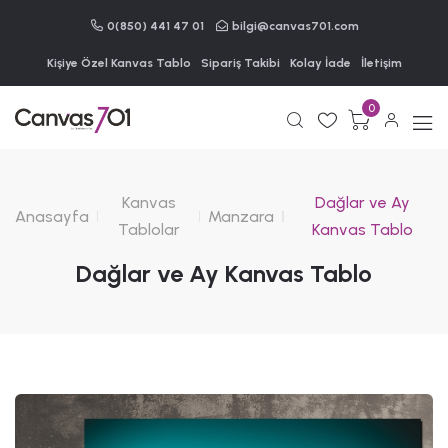
0(850) 441 47 01
bilgi@canvas701.com
Kişiye Özel Kanvas Tablo
Sipariş Takibi
Kolay İade
İletişim
0
Kanvas
Dağlar ve Ay
Anasayfa
Manzara
Tablolar
Kanvas Tablo
Dağlar ve Ay Kanvas Tablo