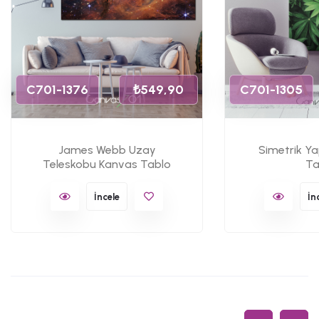
C701-1376
₺549,90
C701-1305
James Webb Uzay
Simetrik Y
Teleskobu Kanvas Tablo
Ta
İncele
İn