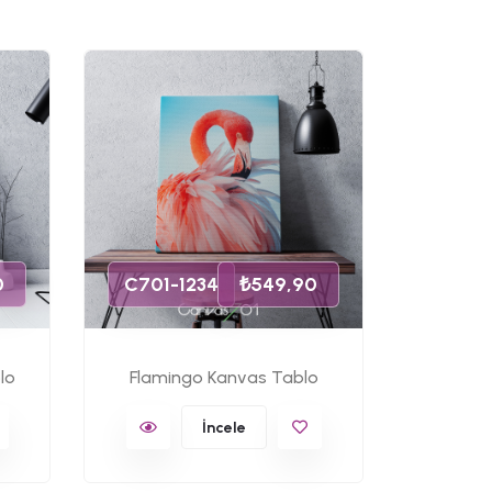
C701-
0
C701-1234
₺549,90
lo
Flamingo Kanvas Tablo
Ünlü 
İncele