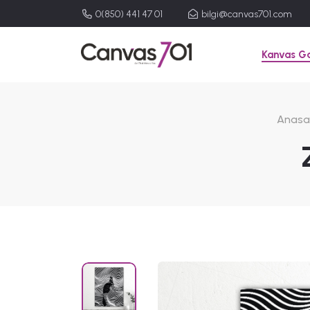
0(850) 441 47 01
bilgi@canvas701.com
Kanvas Ga
Anasa