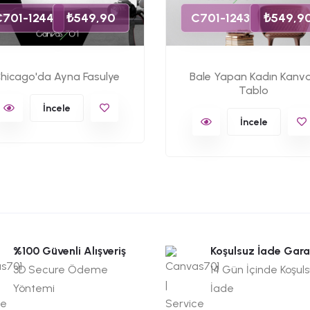
C701-1244
₺549,90
C701-1243
₺549,9
hicago'da Ayna Fasulye
Bale Yapan Kadın Kanv
Tablo
İncele
İncele
%100 Güvenli Alışveriş
Koşulsuz İade Gara
3D Secure Ödeme
14 Gün İçinde Koşul
Yöntemi
İade