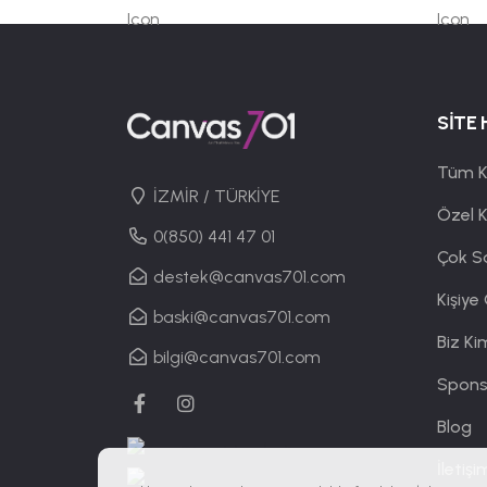
SİTE 
Tüm K
İZMİR / TÜRKİYE
Özel 
0(850) 441 47 01
Çok S
destek@canvas701.com
Kişiye
baski@canvas701.com
Biz Ki
bilgi@canvas701.com
Spons
Blog
İletişi