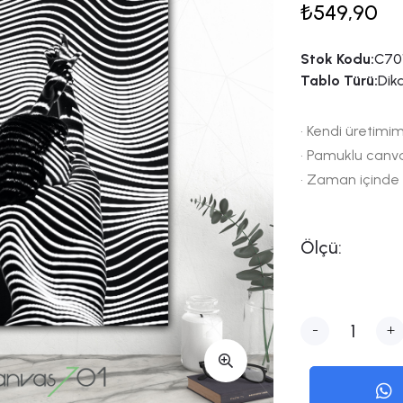
₺549,90
Stok Kodu:
C70
Tablo Türü:
Dik
• Kendi üretimim
• Pamuklu canv
• Zaman içinde
Ölçü:
-
+