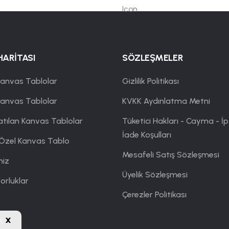
HARİTASI
SÖZLEŞMELER
anvas Tablolar
Gizlilik Politikası
Kanvas Tablolar
KVKK Aydınlatma Metni
atılan Kanvas Tablolar
Tüketici Hakları - Cayma - İp
İade Koşulları
 Özel Kanvas Tablo
Mesafeli Satış Sözleşmesi
miz
Üyelik Sözleşmesi
orluklar
Çerezler Politikası
x
m