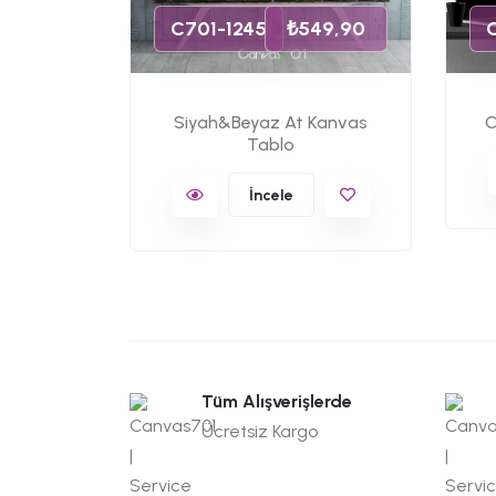
C701-1245
₺549,90
Siyah&Beyaz At Kanvas
C
Tablo
İncele
Tüm Alışverişlerde
Ücretsiz Kargo