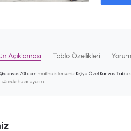
ün Açıklaması
Tablo Özellikleri
Yorum
i@canvas701.com
mailine isterseniz
Kişiye Özel Kanvas Tablo
s
ısa sürede hazırlayalım.
iz