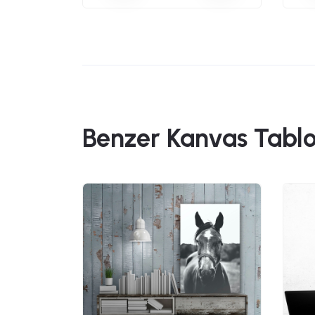
Benzer Kanvas Tablo
49,90
 Tablo