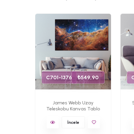
49,90
C701-1376
₺549,90
James Webb Uzay
s Tablo
Teleskobu Kanvas Tablo
İncele