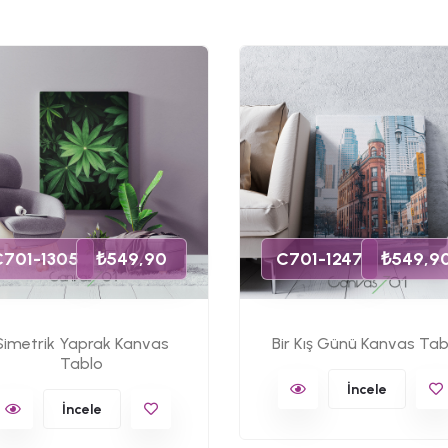
C701-1305
₺549,90
C701-1247
₺549,9
Simetrik Yaprak Kanvas
Bir Kış Günü Kanvas Tab
Tablo
İncele
İncele