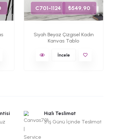
C701-
0
C701-1124
₺549,90
as
Siyah Beyaz Çizgisel Kadın
Siyah
Kanvas Tablo
K
İncele
ntisi
Hızlı Teslimat
suz
3 İş Günü İçinde Teslimat