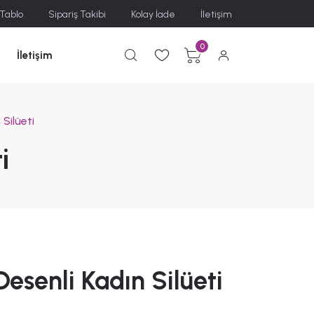
 Tablo
Sipariş Takibi
Kolay İade
İletişim
0
İletişim
Silüeti
i
esenli Kadın Silüeti