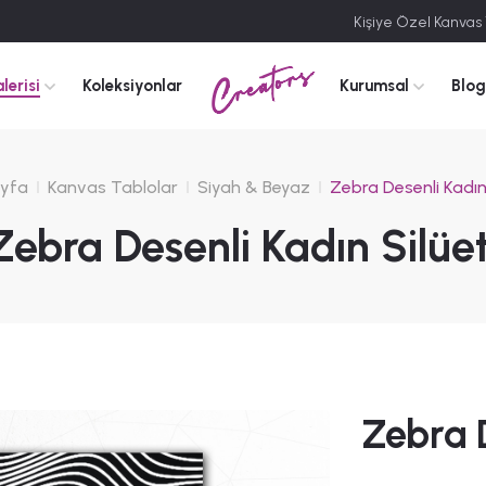
Kişiye Özel Kanvas
Creators
lerisi
Koleksiyonlar
Kurumsal
Blog
yfa
Kanvas Tablolar
Siyah & Beyaz
Zebra Desenli Kadın 
Zebra Desenli Kadın Silüet
Zebra D