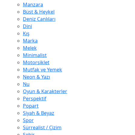
Manzara
Büst & Heykel
Deniz Canlıları
Dini
Kış
Marka
Melek
Minimalist
Motorsiklet
Mutfak ve Yemek
Neon & Yazı
Nu
Oyun & Karakterler
Perspektif
Popart
Siyah & Beyaz
Spor
Sürrealist / Çizim
Şehir