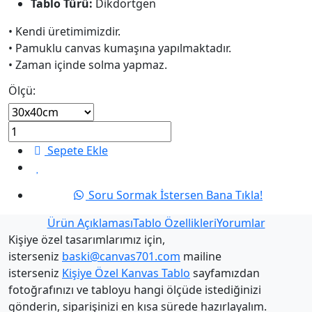
Tablo Türü:
Dikdörtgen
• Kendi üretimimizdir.
• Pamuklu canvas kumaşına yapılmaktadır.
• Zaman içinde solma yapmaz.
Ölçü:
Sepete Ekle
Soru Sormak İstersen Bana Tıkla!
Ürün Açıklaması
Tablo Özellikleri
Yorumlar
Kişiye özel tasarımlarımız için,
isterseniz
baski@canvas701.com
mailine
isterseniz
Kişiye Özel Kanvas Tablo
sayfamızdan
fotoğrafınızı ve tabloyu hangi ölçüde istediğinizi
gönderin, siparişinizi en kısa sürede hazırlayalım.