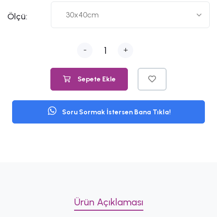
Ölçü:
-
+
Sepete Ekle
Soru Sormak İstersen Bana Tıkla!
Ürün Açıklaması