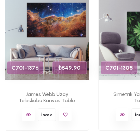
C701-1376
₺549,90
C701-1305
James Webb Uzay
Simetrik Y
Teleskobu Kanvas Tablo
Ta
İncele
İn