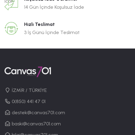
14 Gün İçinde Koşulsuz İade
Hızlı Teslimat
3 İş Günü İçinde Teslimat
İZMİR / TÜRKİYE
0(850) 441 47 01
destek@canvas701.com
baski@canvas701.com
bilgi@canvas701.com