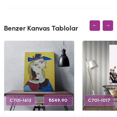
Benzer Kanvas Tablolar
C701-1612
₺549,90
C701-1017