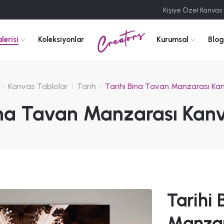
Kişiye Özel Kanvas
Creators
lerisi
Koleksiyonlar
Kurumsal
Blog
Kanvas Tablolar
Tarih
Tarihi Bina Tavan Manzarası Ka
ina Tavan Manzarası Kan
Tarihi
Manzar