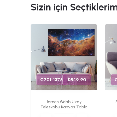
Sizin için Seçtiklerim
49,90
C701-1376
₺549,90
James Webb Uzay
s Tablo
Teleskobu Kanvas Tablo