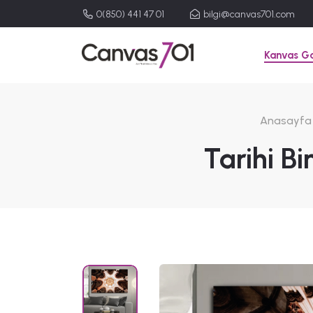
0(850) 441 47 01
bilgi@canvas701.com
Kanvas Ga
Anasayfa
Tarihi B