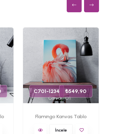
C701-
0
C701-1234
₺549,90
lo
Flamingo Kanvas Tablo
Ünlü 
İncele