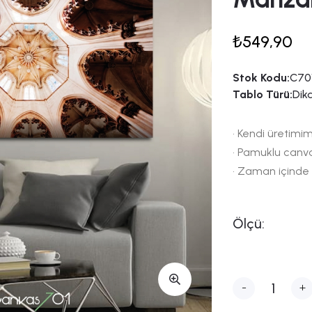
₺549,90
Stok Kodu:
C70
Tablo Türü:
Dik
• Kendi üretimim
• Pamuklu canv
• Zaman içinde
Ölçü:
-
+