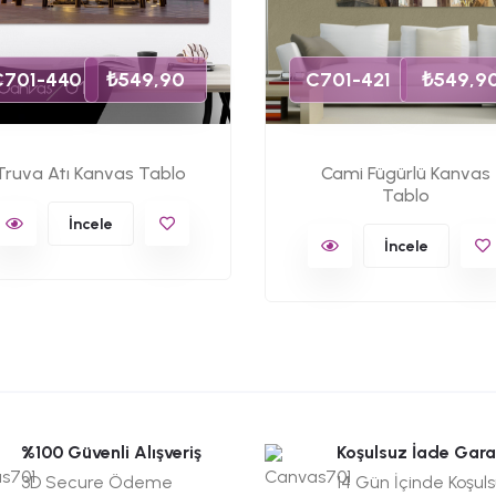
C701-440
₺549,90
C701-421
₺549,9
Truva Atı Kanvas Tablo
Cami Fügürlü Kanvas
Tablo
İncele
İncele
%100 Güvenli Alışveriş
Koşulsuz İade Gara
3D Secure Ödeme
14 Gün İçinde Koşul