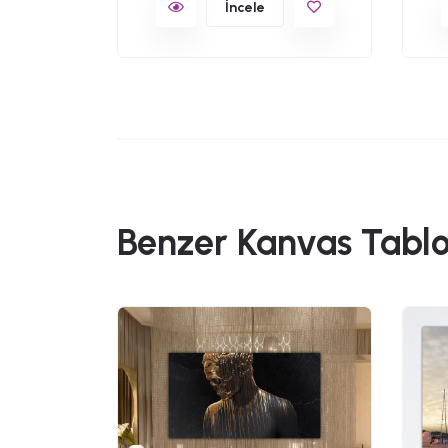
İncele
Benzer Kanvas Tablo
49,90
en Bina