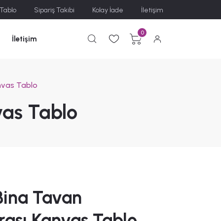
 Tablo
Sipariş Takibi
Kolay İade
İletişim
0
İletişim
nvas Tablo
vas Tablo
 Bina Tavan
ası Kanvas Tablo