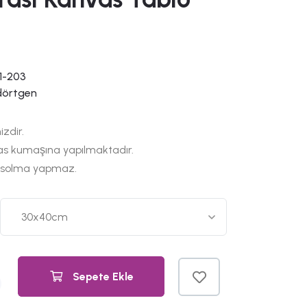
1-203
dörtgen
izdir.
as kumaşına yapılmaktadır.
 solma yapmaz.
Sepete Ekle