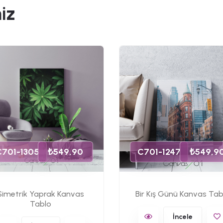
iz
C701-1305
₺549,90
C701-1247
₺549,9
Simetrik Yaprak Kanvas
Bir Kış Günü Kanvas Tab
Tablo
İncele