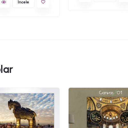
İncele
lar