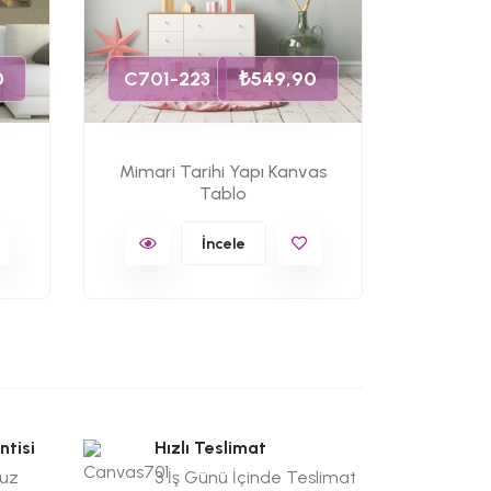
C701-
0
C701-223
₺549,90
Mimari Tarihi Yapı Kanvas
Kale v
Tablo
K
İncele
ntisi
Hızlı Teslimat
suz
3 İş Günü İçinde Teslimat