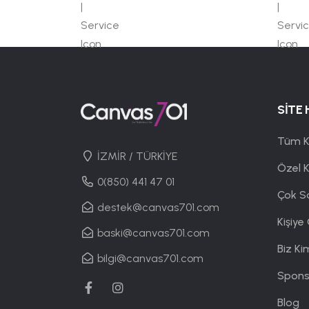
SİTE 
Tüm K
İZMİR / TÜRKİYE
Özel 
0(850) 441 47 01
Çok S
destek@canvas701.com
Kişiye
baski@canvas701.com
Biz Ki
bilgi@canvas701.com
Spons
Blog