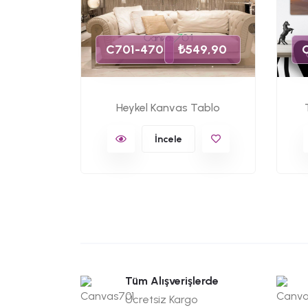
s Tablo
C701-470
₺549,90
Heykel Kanvas Tablo
İncele
Tüm Alışverişlerde
Ücretsiz Kargo