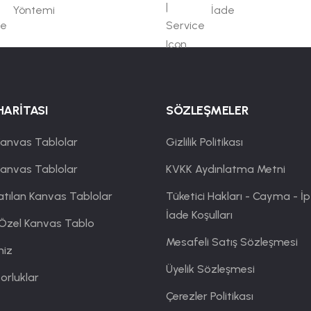
Yöntemi
İade
HARİTASI
SÖZLEŞMELER
anvas Tablolar
Gizlilik Politikası
Kanvas Tablolar
KVKK Aydınlatma Metni
atılan Kanvas Tablolar
Tüketici Hakları - Cayma - İp
İade Koşulları
 Özel Kanvas Tablo
Mesafeli Satış Sözleşmesi
miz
Üyelik Sözleşmesi
orluklar
Çerezler Politikası