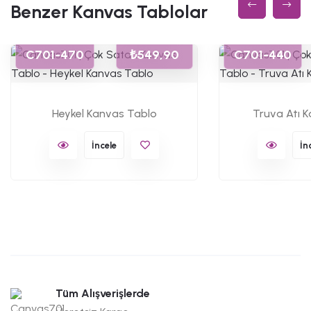
Benzer Kanvas Tablolar
C701-470
₺549,90
C701-440
Heykel Kanvas Tablo
Truva Atı 
İncele
İn
Tüm Alışverişlerde