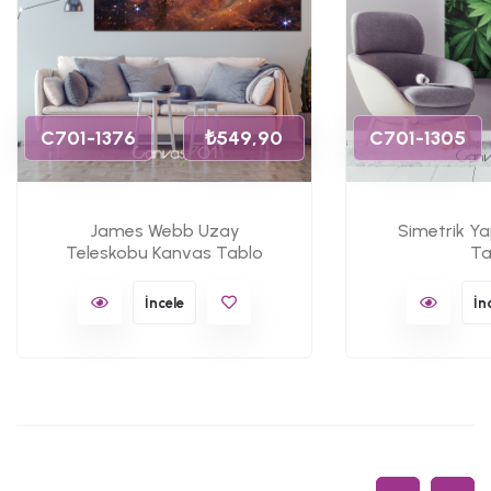
C701-1376
₺549,90
C701-1305
James Webb Uzay
Simetrik Y
Teleskobu Kanvas Tablo
Ta
İncele
İn