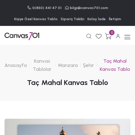
0(850) 441 47 01
bilgi@canvas701.com
Kişiye Özel Kanvas Tablo
Sipariş Takibi
Kolay İade
İletişim
0
Kanvas
Taç Mahal
Anasayfa
Manzara
Şehir
Tablolar
Kanvas Tablo
Taç Mahal Kanvas Tablo