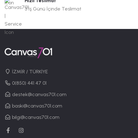
Hızlı Teslimat
3 İş Günü İçinde Teslimat
İZMİR / TÜRKİYE
0(850) 441 47 01
destek@canvas701.com
baski@canvas701.com
bilgi@canvas701.com