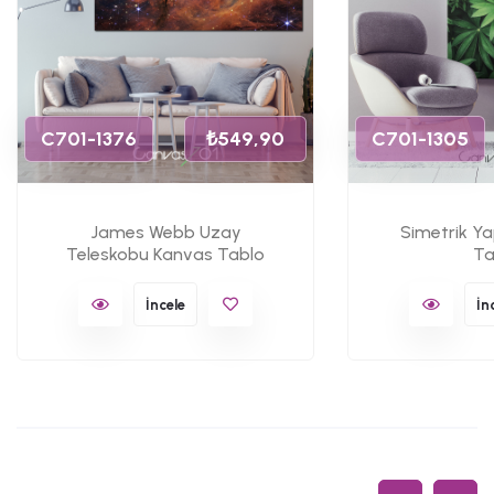
C701-1376
₺549,90
C701-1305
James Webb Uzay
Simetrik Y
Teleskobu Kanvas Tablo
Ta
İncele
İn