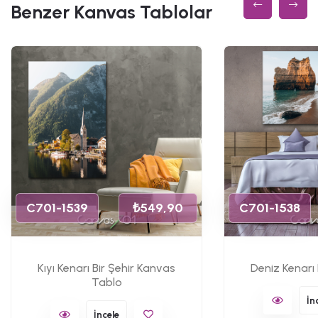
Benzer Kanvas Tablolar
C701-1539
₺549,90
C701-1538
Kıyı Kenarı Bir Şehir Kanvas
Deniz Kenarı
Tablo
İn
İncele