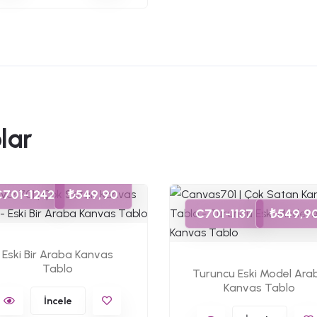
lar
C701-1242
₺549,90
C701-1137
₺549,9
Eski Bir Araba Kanvas
Tablo
Turuncu Eski Model Ara
Kanvas Tablo
İncele