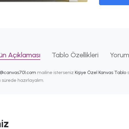
ün Açıklaması
Tablo Özellikleri
Yorum
i@canvas701.com
mailine isterseniz
Kişiye Özel Kanvas Tablo
s
ısa sürede hazırlayalım.
iz