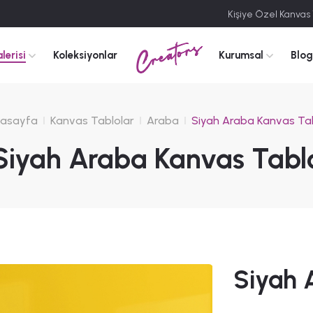
Kişiye Özel Kanvas
Creators
lerisi
Koleksiyonlar
Kurumsal
Blog
asayfa
Kanvas Tablolar
Araba
Siyah Araba Kanvas Ta
Siyah Araba Kanvas Tabl
Siyah 