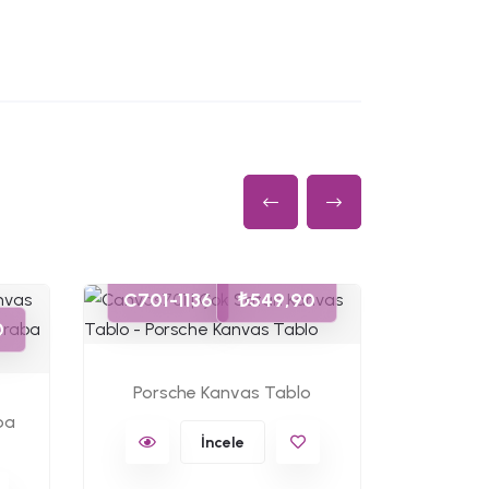
C701-1136
₺549,90
C701-
0
Porsche Kanvas Tablo
Nosta
ba
İncele
K