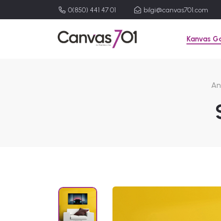
0(850) 441 47 01
bilgi@canvas701.com
Kanvas Ga
An