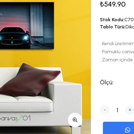
₺549,90
Stok Kodu:
C701
Tablo Türü:
Dik
• Kendi üretimim
• Pamuklu canv
• Zaman içinde
Ölçü:
-
+