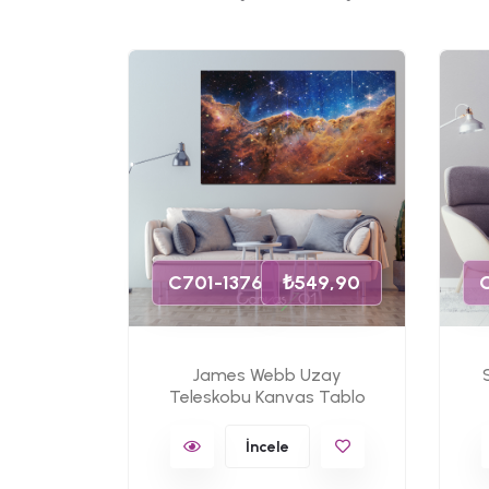
49,90
C701-1376
₺549,90
James Webb Uzay
s Tablo
Teleskobu Kanvas Tablo
İncele