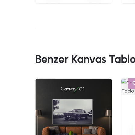
Benzer Kanvas Tablo
49,90
Kanvas