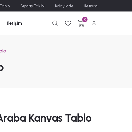
 Tablo
Sipariş Takibi
Kolay İade
İletişim
0
İletişim
blo
o
Araba Kanvas Tablo