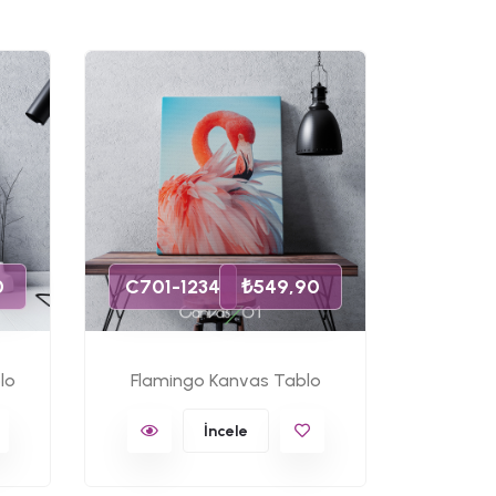
C701-
0
C701-1234
₺549,90
lo
Flamingo Kanvas Tablo
Ünlü 
İncele