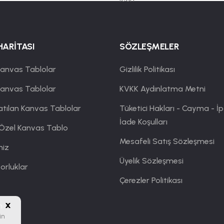
HARİTASI
SÖZLEŞMELER
anvas Tablolar
Gizlilik Politikası
Kanvas Tablolar
KVKK Aydınlatma Metni
atılan Kanvas Tablolar
Tüketici Hakları - Cayma - İp
İade Koşulları
 Özel Kanvas Tablo
Mesafeli Satış Sözleşmesi
miz
Üyelik Sözleşmesi
orluklar
Çerezler Politikası
x
m
in