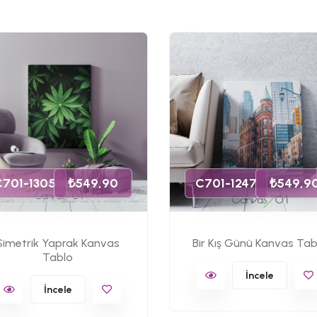
C701-1305
₺549,90
C701-1247
₺549,9
Simetrik Yaprak Kanvas
Bir Kış Günü Kanvas Tab
Tablo
İncele
İncele