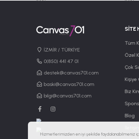
SİTE 
Tüm K
İZMİR / TÜRKİYE
Özel 
0(850) 441 47 01
Çok S
destek@canvas701.com
Kişiye
baski@canvas701.com
Biz Ki
bilgi@canvas701.com
Spons
Blog
İletişi
Hizmetlerimizden en iyi şekilde faydalanabilmeniz iç