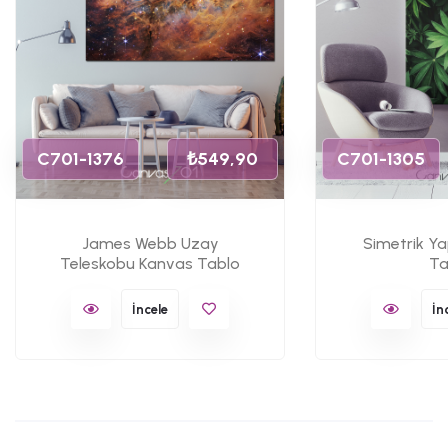
C701-1376
₺549,90
C701-1305
James Webb Uzay
Simetrik Y
Teleskobu Kanvas Tablo
Ta
İncele
İn