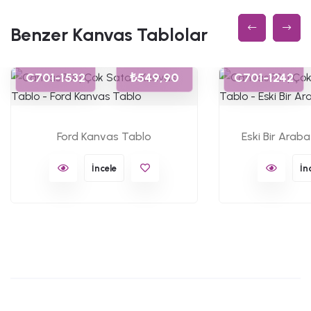
Benzer Kanvas Tablolar
C701-1532
₺549,90
C701-1242
Ford Kanvas Tablo
Eski Bir Arab
İncele
İn