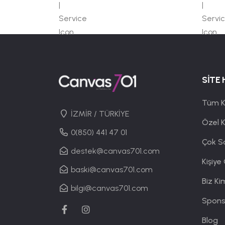
SİTE 
Tüm K
İZMİR / TÜRKİYE
Özel 
0(850) 441 47 01
Çok S
destek@canvas701.com
Kişiye
baski@canvas701.com
Biz Ki
bilgi@canvas701.com
Spons
Blog