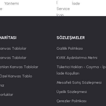
Yöntemi
İade
HARİTASI
SÖZLEŞMELER
anvas Tablolar
Gizlilik Politikası
Kanvas Tablolar
KVKK Aydınlatma Metni
atılan Kanvas Tablolar
Tüketici Hakları - Cayma - İp
İade Koşulları
 Özel Kanvas Tablo
Mesafeli Satış Sözleşmesi
miz
Üyelik Sözleşmesi
orluklar
Çerezler Politikası