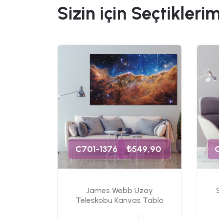
Sizin için Seçtiklerim
49,90
C701-1376
₺549,90
James Webb Uzay
s Tablo
Teleskobu Kanvas Tablo