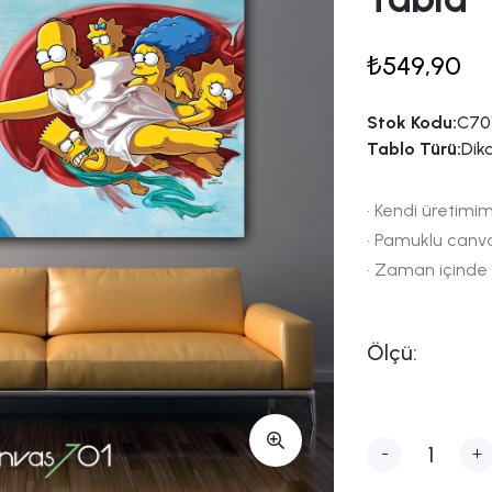
₺549,90
Stok Kodu:
C70
Tablo Türü:
Dik
• Kendi üretimim
• Pamuklu canv
• Zaman içinde
Ölçü:
-
+