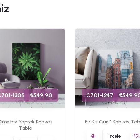
iz
C701-1305
₺549,90
C701-1247
₺549,9
Simetrik Yaprak Kanvas
Bir Kış Günü Kanvas Tab
Tablo
İncele