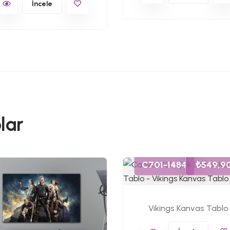
İncele
lar
C701-1484
₺549,9
Vikings Kanvas Tablo