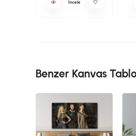
İncele
Benzer Kanvas Tablo
49,90
al Film