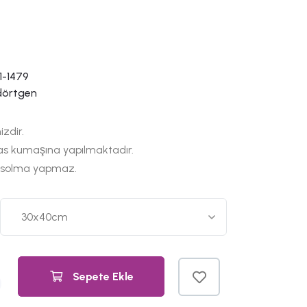
1-1479
dörtgen
izdir.
as kumaşına yapılmaktadır.
 solma yapmaz.
Sepete Ekle