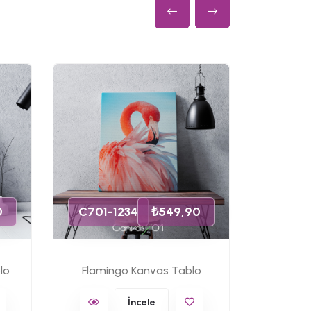
C701-
0
C701-1234
₺549,90
lo
Flamingo Kanvas Tablo
Ünlü 
İncele