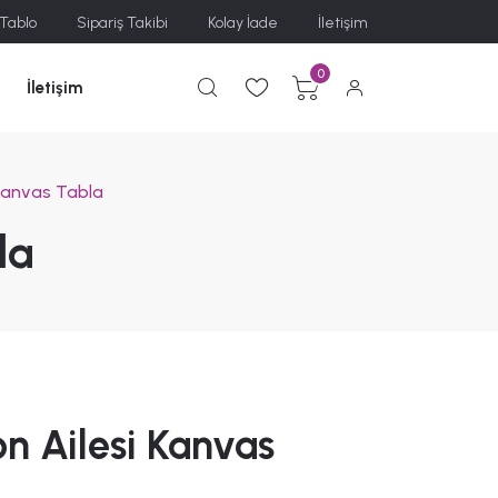
 Tablo
Sipariş Takibi
Kolay İade
İletişim
0
İletişim
Kanvas Tabla
la
n Ailesi Kanvas