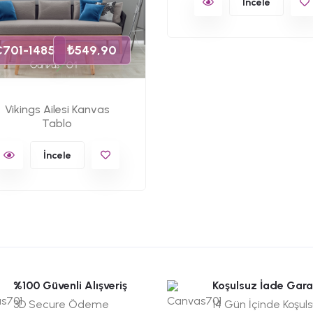
İncele
C701-1485
₺549,90
Vikings Ailesi Kanvas
Tablo
İncele
%100 Güvenli Alışveriş
Koşulsuz İade Gara
3D Secure Ödeme
14 Gün İçinde Koşul