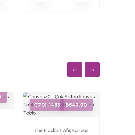
C701-
0
C701-1483
₺549,90
The B
The Blacklist Afiş Kanvas