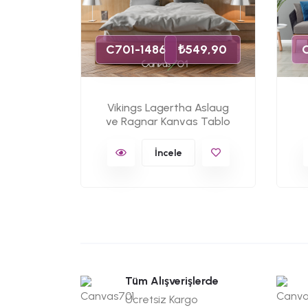
Tablo
C701-1486
₺549,90
Vikings Lagertha Aslaug
ve Ragnar Kanvas Tablo
İncele
Tüm Alışverişlerde
Ücretsiz Kargo