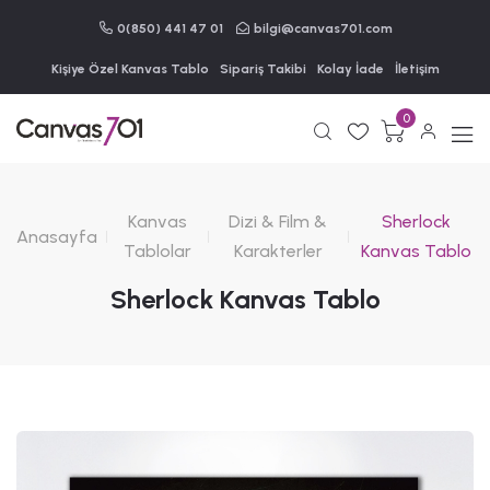
0(850) 441 47 01
bilgi@canvas701.com
Kişiye Özel Kanvas Tablo
Sipariş Takibi
Kolay İade
İletişim
0
Kanvas
Dizi & Film &
Sherlock
Anasayfa
Tablolar
Karakterler
Kanvas Tablo
Sherlock Kanvas Tablo