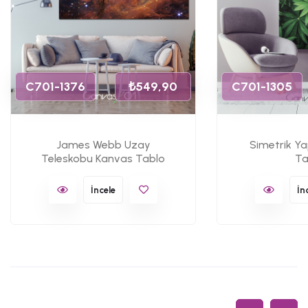
C701-1376
₺549,90
C701-1305
James Webb Uzay
Simetrik Y
Teleskobu Kanvas Tablo
Ta
İncele
İn