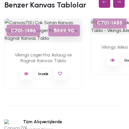
Benzer Kanvas Tablolar
C701-1485
C701-1486
₺549,90
Vikings Ailes
Vikings Lagertha Aslaug ve
Ragnar Kanvas Tablo
İn
İncele
Tüm Alışverişlerde