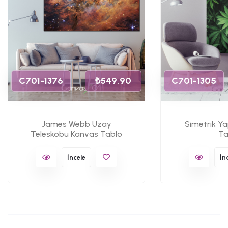
C701-1376
₺549,90
C701-1305
James Webb Uzay
Simetrik Y
Teleskobu Kanvas Tablo
Ta
İncele
İn