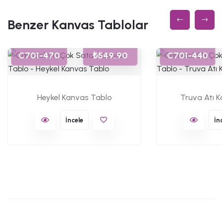
Benzer Kanvas Tablolar
C701-470
₺549,90
C701-440
Heykel Kanvas Tablo
Truva Atı 
İncele
İn