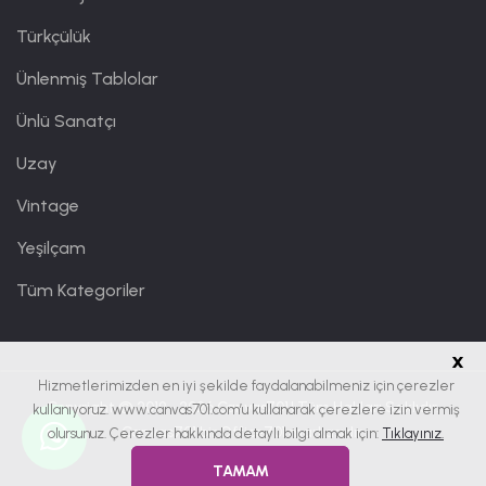
Türkçülük
Ünlenmiş Tablolar
Ünlü Sanatçı
Uzay
Vintage
Yeşilçam
Tüm Kategoriler
x
Hizmetlerimizden en iyi şekilde faydalanabilmeniz için çerezler
Copyright © 2019 - 2026
Canvas701
| Tüm Hakları Saklıdır.
kullanıyoruz. www.canvas701.com’u kullanarak çerezlere izin vermiş
Canvas701 bir
Office701
markasıdır.
olursunuz. Çerezler hakkında detaylı bilgi almak için:
Tıklayınız.
TAMAM