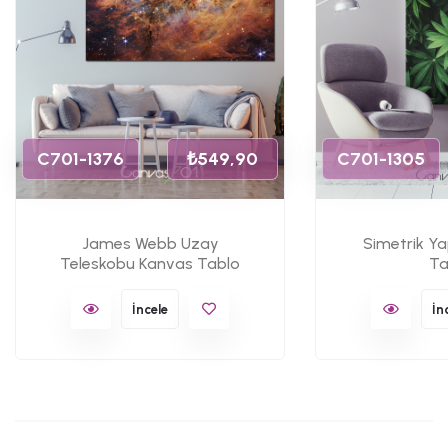
C701-1376
₺549,90
C701-1305
James Webb Uzay
Simetrik Y
Teleskobu Kanvas Tablo
Ta
İncele
İn