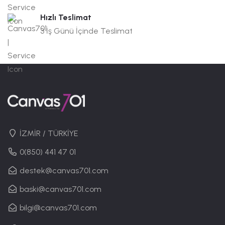
Hızlı Teslimat
3 İş Günü İçinde Teslimat
İZMİR / TÜRKİYE
0(850) 441 47 01
destek@canvas701.com
baski@canvas701.com
bilgi@canvas701.com