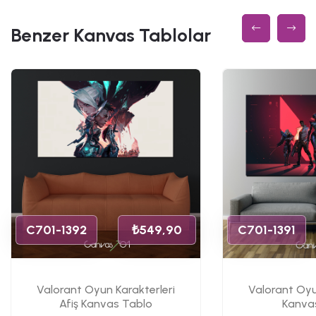
Benzer Kanvas Tablolar
C701-1392
₺549,90
C701-1391
Valorant Oyun Karakterleri
Valorant Oyu
Afiş Kanvas Tablo
Kanva