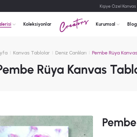
Kişiye Özel Kanvas
Creators
lerisi
Koleksiyonlar
Kurumsal
Blog
yfa
Kanvas Tablolar
Deniz Canlıları
Pembe Rüya Kanvas
Pembe Rüya Kanvas Tabl
Pembe 