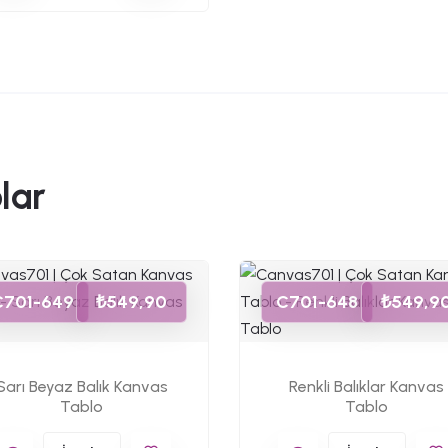
lar
C701-649
₺549,90
C701-648
₺549,9
Sarı Beyaz Balık Kanvas
Renkli Balıklar Kanvas
Tablo
Tablo