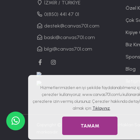
İZMİR / TÜRKİYE
Özel 
0(850) 441 47 01
Çok S
destek@canvas701.com
Kişiye
baski@canvas701.com
Biz Ki
bilgi@canvas701.com
Spons
Blog
İletişi
Hizmetlerimizden en iyi şekilde faydalanabilmeniz iç
çerezler kullanıyoruz. www.canvas701.com’u kullanara
çerezlere izin vermiş olursunuz. Çerezler hakkında detaylı
almak için:
Tıklayınız.
Copyright © 2019 - 2026
Canvas701
| Tüm Hakları Sak
TAMAM
markasıdır.