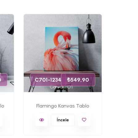
C701-
0
C701-1234
₺549,90
lo
Flamingo Kanvas Tablo
Ünlü 
İncele