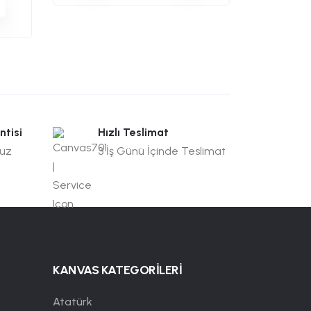
ntisi
Hızlı Teslimat
suz
3 İş Günü İçinde Teslimat
KANVAS KATEGORİLERİ
Atatürk