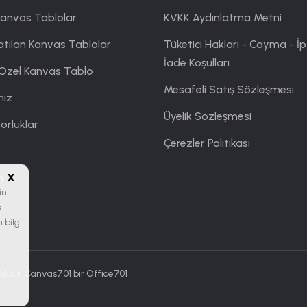
Kanvas Tablolar
KVKK Aydınlatma Metni
atılan Kanvas Tablolar
Tüketici Hakları - Cayma - İp
İade Koşulları
 Özel Kanvas Tablo
Mesafeli Satış Sözleşmesi
miz
Üyelik Sözleşmesi
orluklar
Çerezler Politikası
x
m
in
k
 bilgi
lıdır. Canvas701 bir
Office701