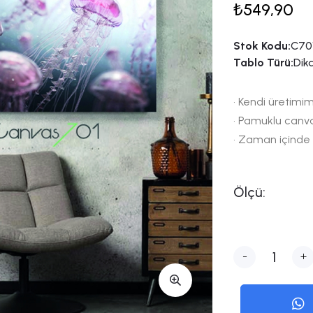
₺549,90
Stok Kodu:
C70
Tablo Türü:
Dik
• Kendi üretimim
• Pamuklu canv
• Zaman içinde
Ölçü:
-
+