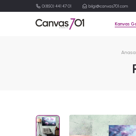
0(850) 441 47 01
bilgi@canvas701.com
Kanvas Ga
Anasa