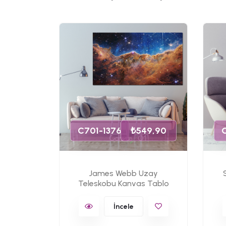
49,90
s Tablo
C701-1376
₺549,90
James Webb Uzay
Teleskobu Kanvas Tablo
İncele