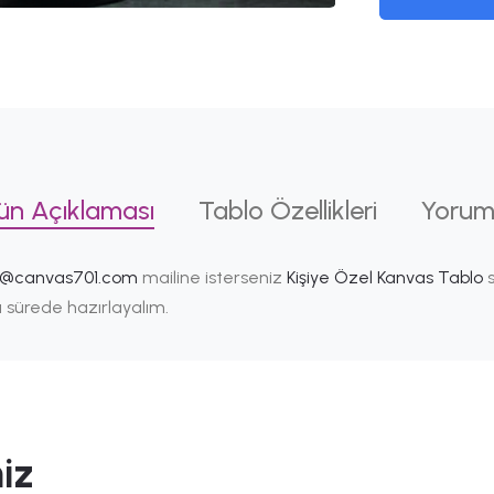
ün Açıklaması
Tablo Özellikleri
Yorum
i@canvas701.com
mailine isterseniz
Kişiye Özel Kanvas Tablo
s
ısa sürede hazırlayalım.
iz