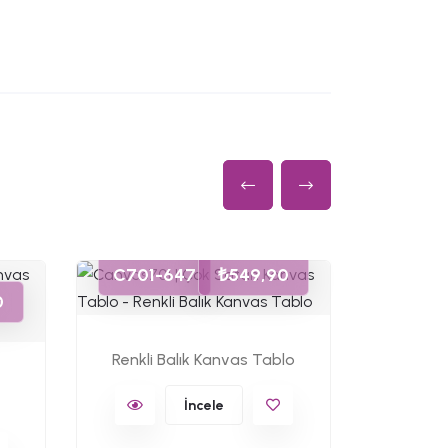
C701-
C701-647
₺549,90
0
Pengu
Renkli Balık Kanvas Tablo
İncele