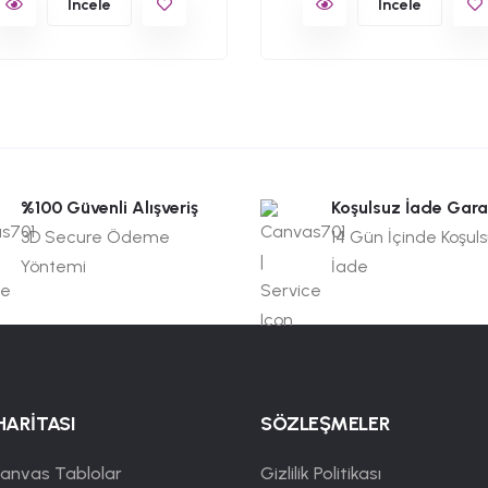
İncele
İncele
%100 Güvenli Alışveriş
Koşulsuz İade Gara
3D Secure Ödeme
14 Gün İçinde Koşul
Yöntemi
İade
HARİTASI
SÖZLEŞMELER
anvas Tablolar
Gizlilik Politikası