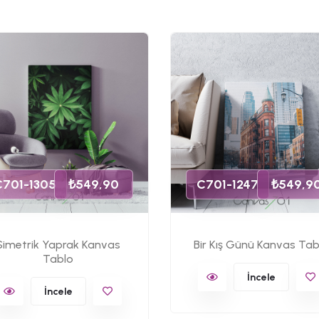
C701-1305
₺549,90
C701-1247
₺549,9
Simetrik Yaprak Kanvas
Bir Kış Günü Kanvas Tab
Tablo
İncele
İncele