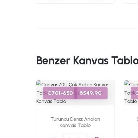
Benzer Kanvas Tablo
49,90
C701-650
₺549,90
as Tablo
Turuncu Deniz Anaları
Kanvas Tablo