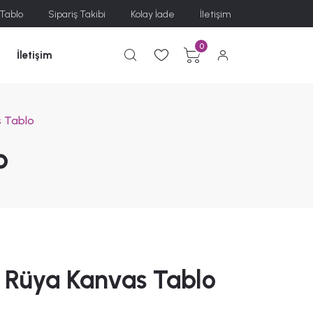
 Tablo
Sipariş Takibi
Kolay İade
İletişim
0
İletişim
 Tablo
o
Rüya Kanvas Tablo