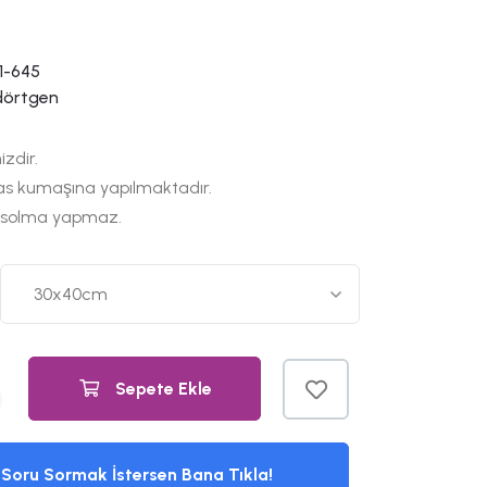
1-645
dörtgen
izdir.
as kumaşına yapılmaktadır.
 solma yapmaz.
Sepete Ekle
Soru Sormak İstersen Bana Tıkla!