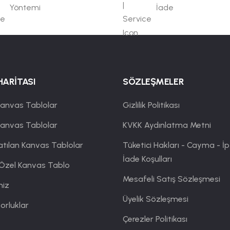
Yöntemi
İade
HARİTASI
SÖZLEŞMELER
anvas Tablolar
Gizlilik Politikası
Kanvas Tablolar
KVKK Aydınlatma Metni
atılan Kanvas Tablolar
Tüketici Hakları - Cayma - İp
İade Koşulları
 Özel Kanvas Tablo
Mesafeli Satış Sözleşmesi
miz
Üyelik Sözleşmesi
orluklar
Çerezler Politikası