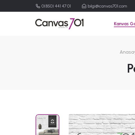
0(850) 441 47 01
bilgi@canvas701.com
Kanvas Ga
Anasa
P