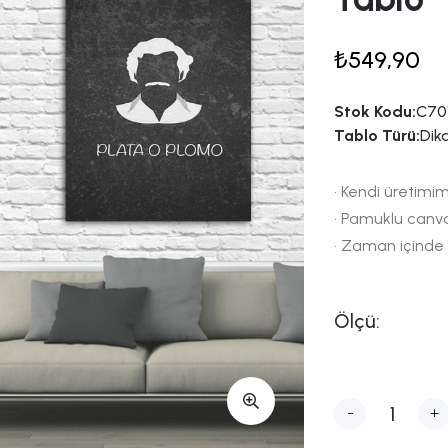
₺549,90
Stok Kodu:
C70
Tablo Türü:
Dik
• Kendi üretimim
• Pamuklu canv
• Zaman içinde
Ölçü:
-
+