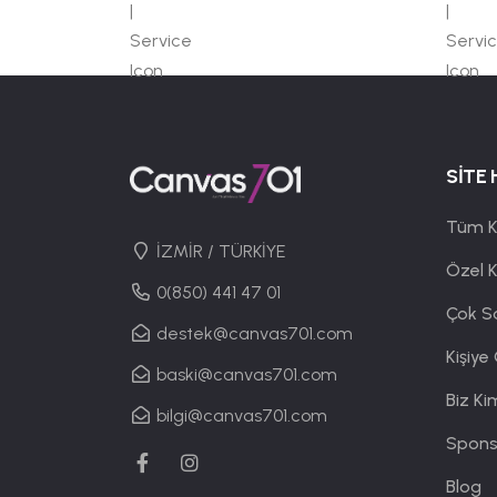
SİTE 
Tüm K
İZMİR / TÜRKİYE
Özel 
0(850) 441 47 01
Çok S
destek@canvas701.com
Kişiye
baski@canvas701.com
Biz Ki
bilgi@canvas701.com
Spons
Blog