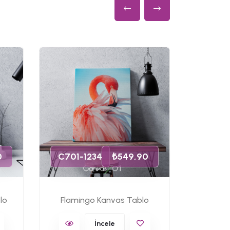
C701-
0
C701-1234
₺549,90
lo
Flamingo Kanvas Tablo
Ünlü 
İncele