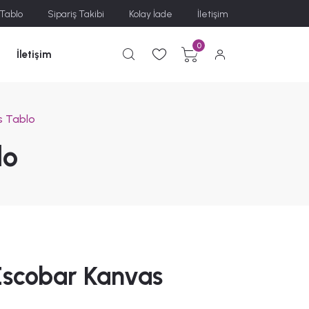
 Tablo
Sipariş Takibi
Kolay İade
İletişim
0
İletişim
s Tablo
lo
Escobar Kanvas