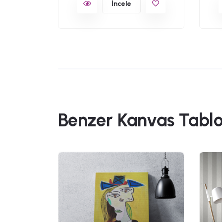
İncele
Benzer Kanvas Tablo
49,90
Kanvas