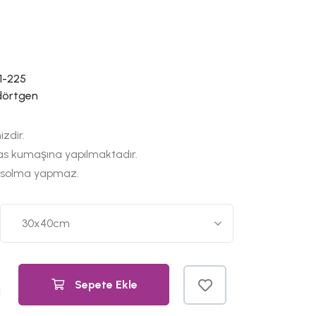
1-225
dörtgen
izdir.
as kumaşına yapılmaktadır.
 solma yapmaz.
Sepete Ekle