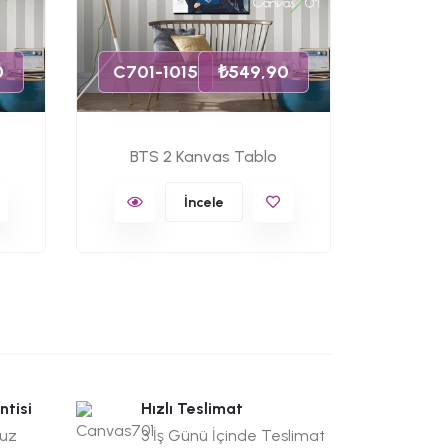
C701-
0
C701-1015
₺549,90
BTS 2 Kanvas Tablo
Army
İncele
ntisi
Hızlı Teslimat
suz
3 İş Günü İçinde Teslimat