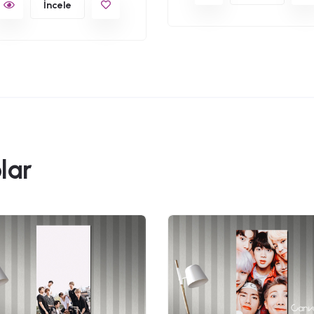
İncele
lar