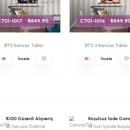
C701-1017
₺549,90
C701-1016
₺549,9
BTS Kanvas Tablo
BTS 3 Kanvas Tablo
İncele
İncele
%100 Güvenli Alışveriş
Koşulsuz İade Gara
3D Secure Ödeme
14 Gün İçinde Koşul