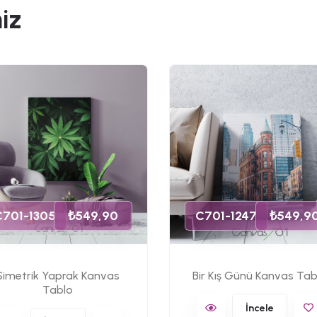
iz
C701-1305
₺549,90
C701-1247
₺549,9
Simetrik Yaprak Kanvas
Bir Kış Günü Kanvas Tab
Tablo
İncele