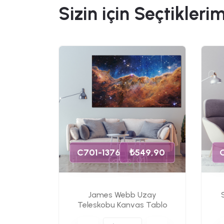
Sizin için Seçtiklerim
49,90
C701-1376
₺549,90
James Webb Uzay
s Tablo
Teleskobu Kanvas Tablo