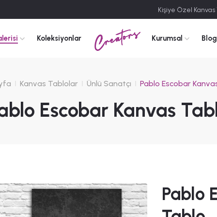
Kişiye Özel Kanvas
Creators
lerisi
Koleksiyonlar
Kurumsal
Blog
yfa
Kanvas Tablolar
Ünlü Sanatçı
Pablo Escobar Kanva
ablo Escobar Kanvas Tab
Pablo 
Tablo