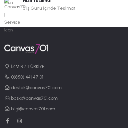
Hızlı Teslimat
3 İş Günü İçinde Teslimat
İZMİR / TÜRKİYE
0(850) 441 47 01
destek@canvas701.com
baski@canvas701.com
bilgi@canvas701.com