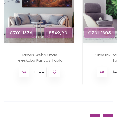
C701-1376
₺549,90
C701-1305
James Webb Uzay
Simetrik Y
Teleskobu Kanvas Tablo
Ta
İncele
İn