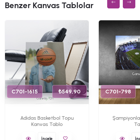
Benzer Kanvas Tablolar
C701-1615
₺549,90
C701-798
Adidas Basketbol Topu
Şampiyonlar
Kanvas Tablo
Ta
İncele
İn