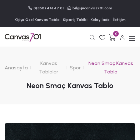
0(850) 441 47 01
bilgi@canvas701.com
Kişiye Özel Kanvas Tablo
Sipariş Takibi
Kolay İade
İletişim
0
Kanvas
Neon Smaç Kanvas
Anasayfa
Spor
Tablolar
Tablo
Neon Smaç Kanvas Tablo