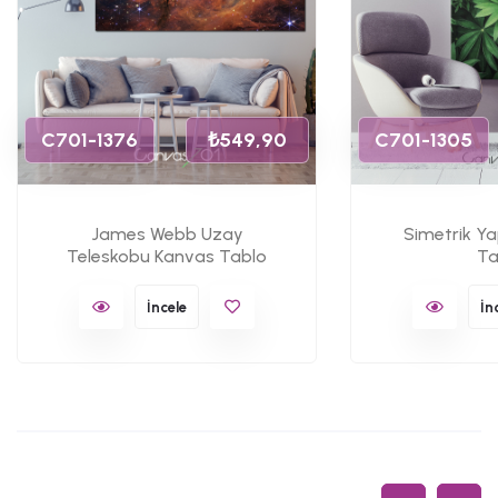
C701-1376
₺549,90
C701-1305
James Webb Uzay
Simetrik Y
Teleskobu Kanvas Tablo
Ta
İncele
İn