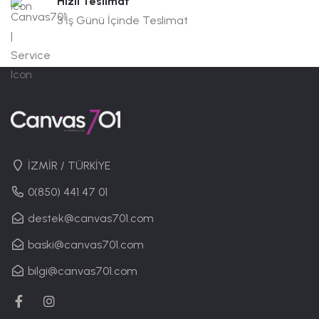
Hızlı Teslimat
3 İş Günü İçinde Teslimat
İZMİR / TÜRKİYE
0(850) 441 47 01
destek@canvas701.com
baski@canvas701.com
bilgi@canvas701.com