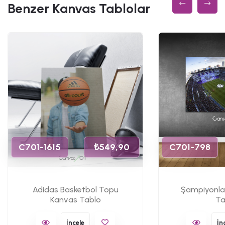
Benzer Kanvas Tablolar
C701-1615
₺549,90
C701-798
Adidas Basketbol Topu
Şampiyonlar
Kanvas Tablo
Ta
İncele
İn