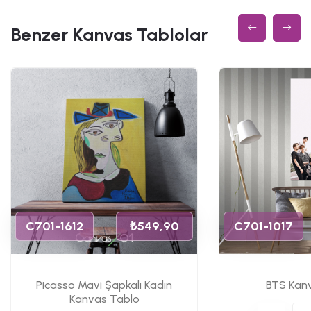
Benzer Kanvas Tablolar
C701-1612
₺549,90
C701-1017
Picasso Mavi Şapkalı Kadın
BTS Kan
Kanvas Tablo