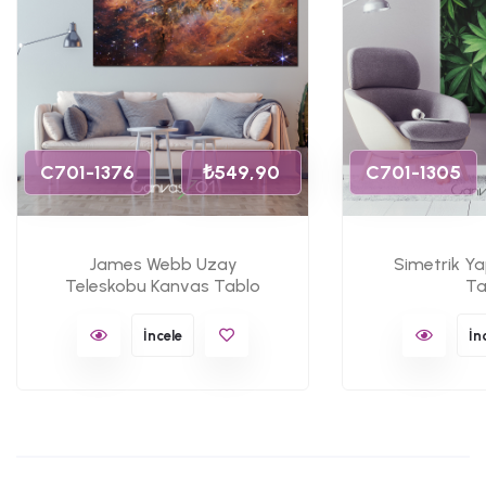
C701-1376
₺549,90
C701-1305
James Webb Uzay
Simetrik Y
Teleskobu Kanvas Tablo
Ta
İncele
İn