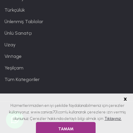
Türkçülük
Ünlenmiş Tablolar
Ünlü Sanatçı
Uzay
Vintage
Yeşilçam
Tüm Kategoriler
x
Hizmetlerimizden en iyi şekilde faydalanabilmeniz için çerezler
Copyright © 2019 - 2026
Canvas701
| Tüm Hakları Saklıdır.
kullanıyoruz. www.canvas701.com’u kullanarak çerezlere izin vermiş
Canvas701 bir
Office701
markasıdır.
olursunuz. Çerezler hakkında detaylı bilgi almak için:
Tıklayınız.
TAMAM