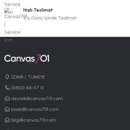
Hızlı Teslimat
3 İş Günü İçinde Teslimat
İZMİR / TÜRKİYE
0(850) 441 47 01
destek@canvas701.com
baski@canvas701.com
bilgi@canvas701.com